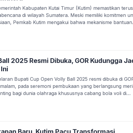
rintah Kabupaten Kutai Timur (Kutim) memastikan terus
ncana di wilayah Sumatera. Meski memiliki komitmen un
iaan, Pemkab Kutim mengakui bahwa mekanisme bantuan
an anggaran cadangan pemerintah daerah saat ini tidak
syah Sulaiman, menjelaskan bahwa imbauan dari Kementeria
it […]
 Ball 2025 Resmi Dibuka, GOR Kudungga Ja
Ini
an Bupati Cup Open Volly Ball 2025 resmi dibuka di GO
 malam, pada seremoni pembukaan yang berlangsung meri
ting bagi dunia olahraga khususnya cabang bola voli di
adir ratusan penonton, atlet, oficiall, serta jajaran pemeri
ada malam […]
arapan Baru, Kutim Pacu Transformasi