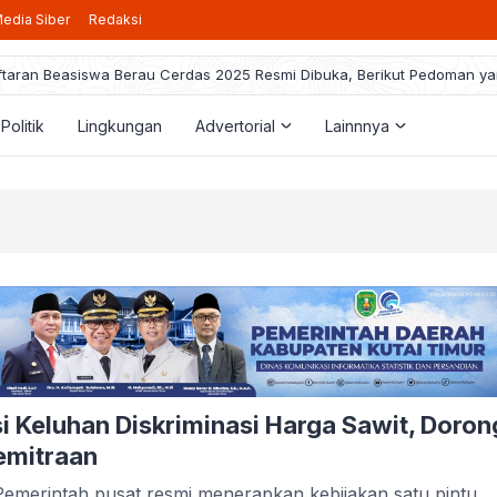
edia Siber
Redaksi
taran Beasiswa Berau Cerdas 2025 Resmi Dibuka, Berikut Pedoman ya
Politik
Lingkungan
Advertorial
Lainnnya
i Keluhan Diskriminasi Harga Sawit, Doron
emitraan
rintah pusat resmi menerapkan kebijakan satu pintu