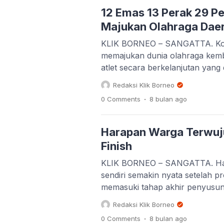
12 Emas 13 Perak 29 P
Majukan Olahraga Dae
KLIK BORNEO – SANGATTA. Komi
memajukan dunia olahraga kemb
atlet secara berkelanjutan yan
dampak positif bagi prestasi pe
Redaksi Klik Borneo
event dan kompetisi bukan seka
.
0 Comments
8 bulan
ago
Harapan Warga Terwuju
Finish
KLIK BORNEO – SANGATTA. Hara
sendiri semakin nyata setelah 
memasuki tahap akhir penyusun
(Pemkab Kutim) memastikan bahw
Redaksi Klik Borneo
menyisakan sedikit persyaratan 
.
0 Comments
8 bulan
ago
Dalam beberapa […]