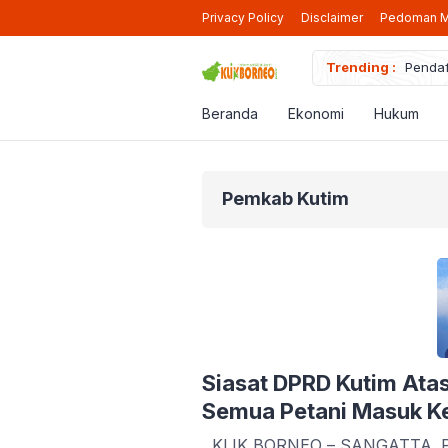
Privacy Policy
Disclaimer
Pedoman M
iap Beroperasi Lagi di Berau
Trending :
Pendaf
Beranda
Ekonomi
Hukum
Pemkab Kutim
Siasat DPRD Kutim Atas
Semua Petani Masuk K
KLIK BORNEO – SANGATTA. Peme