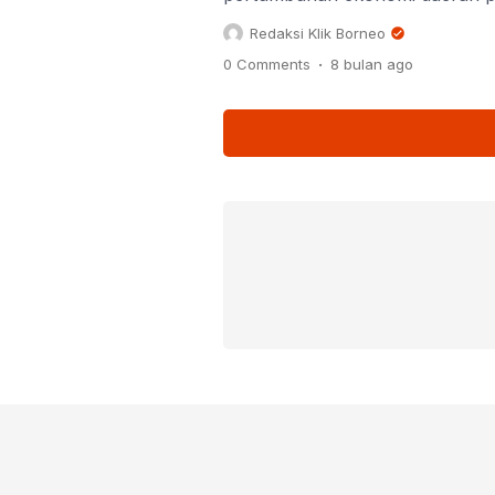
pemerintah daerah mulai memeta
Redaksi Klik Borneo
untuk dikembangkan secara lebih
.
0 Comments
8 bulan
ago
Nurullah, mengungkapkan bah