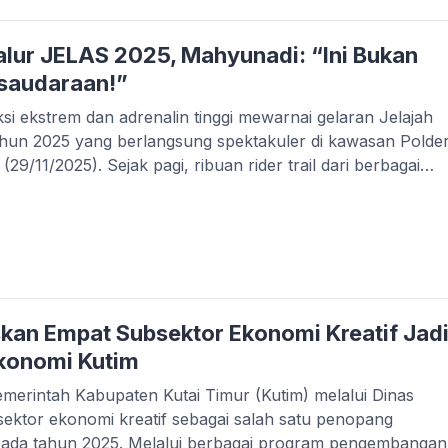
alur JELAS 2025, Mahyunadi: “Ini Bukan
rsaudaraan!”
ekstrem dan adrenalin tinggi mewarnai gelaran Jelajah
hun 2025 yang berlangsung spektakuler di kawasan Polde
29/11/2025). Sejak pagi, ribuan rider trail dari berbagai
k start untuk menjajal jalur berlumpur yang terkenal ganas
kin pecah ketika Wakil […]
skan Empat Subsektor Ekonomi Kreatif Jad
konomi Kutim
intah Kabupaten Kutai Timur (Kutim) melalui Dinas
ektor ekonomi kreatif sebagai salah satu penopang
ada tahun 2025. Melalui berbagai program pengembangan