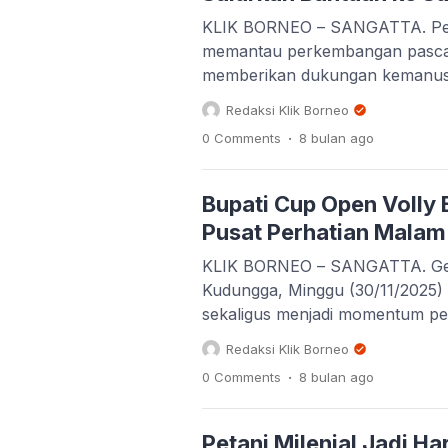
KLIK BORNEO – SANGATTA. Peme
memantau perkembangan pascabe
memberikan dukungan kemanus
masih dalam tahap kajian lantar
Redaksi Klik Borneo
tersedia. Bupati Kutim, Ardian
.
0 Comments
8 bulan
ago
Dalam Negeri (Kemendagri) terka
Bupati Cup Open Volly
Pusat Perhatian Malam 
KLIK BORNEO – SANGATTA. Gelar
Kudungga, Minggu (30/11/2025)
sekaligus menjadi momentum pen
Kabupaten Kutai Timur (Kutim). H
Redaksi Klik Borneo
daerah yang memadati tribun p
.
0 Comments
8 bulan
ago
Petani Milenial Jadi H