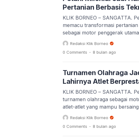
Pertanian Berbasis Tek
KLIK BORNEO – SANGATTA. Peme
memacu transformasi pertanian 
sebagai motor penggerak utama.
adaptasi digital yang tinggi se
Redaksi Klik Borneo
Sektor pertanian di Kutim selama
.
0 Comments
8 bulan
ago
cukup […]
Turnamen Olahraga Jad
Lahirnya Atlet Berpres
KLIK BORNEO – SANGATTA. Pem
turnamen olahraga sebagai mot
atlet-atlet yang mampu bersain
elemen terpenting dalam menguk
Redaksi Klik Borneo
olahraga, dan komunitas. Bupa
.
0 Comments
8 bulan
ago
tidak dapat hanya bergantung [