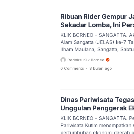
Ribuan Rider Gempur J
Sekadar Lomba, Ini Pe
KLIK BORNEO – SANGATTA. Aksi 
Alam Sangatta (JELAS) ke-7 Ta
Ilham Maulana, Sangatta, Sabtu (
penjuru Nusantara memadati titi
Redaksi Klik Borneo
penuh tantangan. Atmosfer sema
.
0 Comments
8 bulan
ago
Dinas Pariwisata Tega
Unggulan Penggerak E
KLIK BORNEO – SANGATTA. Pemer
Pariwisata Kutim menempatkan s
pertumbuhan ekonomi daerah p