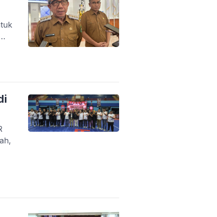
tuk
n
di
R
ah,
ntah