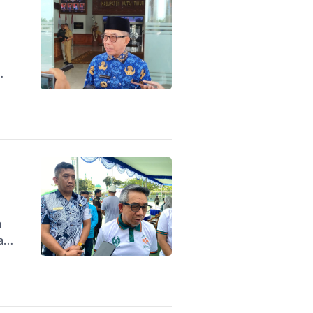
.
a
ah
aan