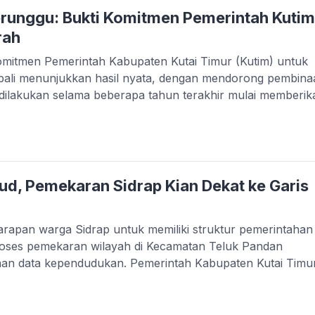
erunggu: Bukti Komitmen Pemerintah Kutim
rah
tmen Pemerintah Kabupaten Kutai Timur (Kutim) untuk
ali menunjukkan hasil nyata, dengan mendorong pembina
g dilakukan selama beberapa tahun terakhir mulai memberik
lajar dan generasi muda di daerah. Pemerintah menilai bahw
dar kegiatan tahunan, tetapi merupakan sarana […]
d, Pemekaran Sidrap Kian Dekat ke Garis
pan warga Sidrap untuk memiliki struktur pemerintahan
proses pemekaran wilayah di Kecamatan Teluk Pandan
an data kependudukan. Pemerintah Kabupaten Kutai Timu
a tahapan administrasi berjalan sesuai jadwal dan hanya
teknis sebelum Sidrap resmi diajukan sebagai desa persiapa