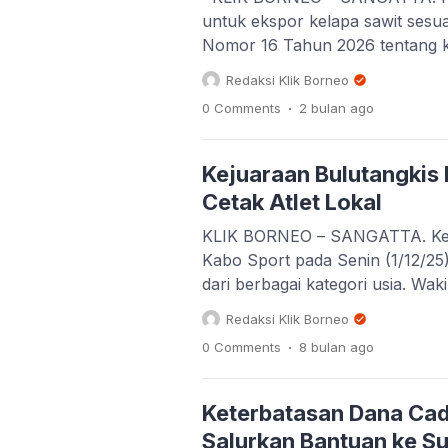
untuk ekspor kelapa sawit ses
Nomor 16 Tahun 2026 tentang k
kelapa sawit. Ketua DPRD Kuti
Redaksi Klik Borneo
sebagai optimalisasi pendapatan
.
0 Comments
2 bulan
ago
Kejuaraan Bulutangkis 
Cetak Atlet Lokal
KLIK BORNEO – SANGATTA. Kejua
Kabo Sport pada Senin (1/12/25),
dari berbagai kategori usia. Wa
apresiasi kepada PBSI Kutim dan
Redaksi Klik Borneo
terlaksana dengan sukses. Menu
.
0 Comments
8 bulan
ago
Keterbatasan Dana Cada
Salurkan Bantuan ke S