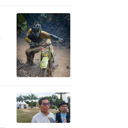
r
 dan
i
,