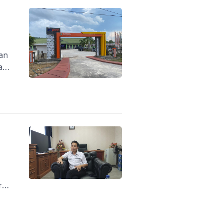
an
an
a
r
n.