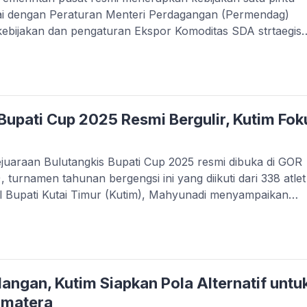
uai dengan Peraturan Menteri Perdagangan (Permendag)
ebijakan dan pengaturan Ekspor Komoditas SDA strtaegis
m, Jimmi menyatakan dukungannya terhadap kebijakan baru
 negara dari sektor perkebunan kelapa sawit. “Kebijakan [
Bupati Cup 2025 Resmi Bergulir, Kutim Fok
raan Bulutangkis Bupati Cup 2025 resmi dibuka di GOR
 turnamen tahunan bergengsi ini yang diikuti dari 338 atlet
kil Bupati Kutai Timur (Kutim), Mahyunadi menyampaikan
 seluruh pihak yang terlibat hingga kejuaraan dapat
rutnya, turnamen ini […]
ngan, Kutim Siapkan Pola Alternatif untu
umatera