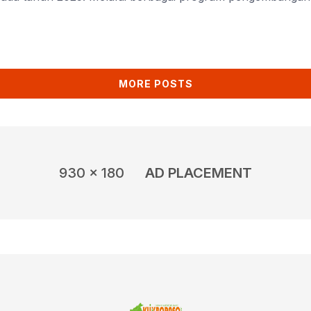
kan subsektor ekonomi kreatif yang memiliki potensi terb
 serius dan berkelanjutan. Kepala Dinas Pariwisata Kutim,
wa […]
MORE POSTS
930 x 180
AD PLACEMENT