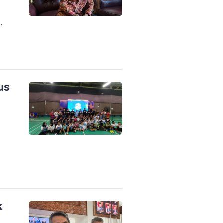
…]
us
k