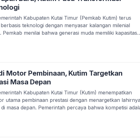
nologi
rintah Kabupaten Kutai Timur (Pemkab Kutim) terus
berbasis teknologi dengan menyasar kalangan milenial
 Pemkab menilai bahwa generasi muda memiliki kapasitas
hingga dapat mempercepat modernisasi sektor pangan daerah
 ini mengandalkan pola tradisional yang dinilai mulai tidak
i Motor Pembinaan, Kutim Targetkan
tasi Masa Depan
erintah Kabupaten Kutai Timur (Kutim) menempatkan
or utama pembinaan prestasi dengan menargetkan lahirny
g di masa depan. Pemerintah percaya bahwa kompetisi adal
ur keberhasilan pelatihan yang dilakukan klub, sekolah
ti Kutim, Ardiansyah Sulaiman, menyatakan bahwa pembin
…]