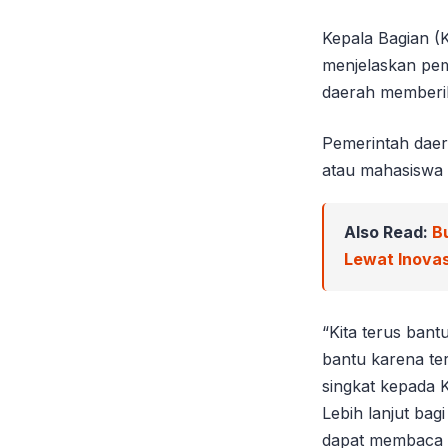
Kepala Bagian (
menjelaskan pem
daerah memberik
Pemerintah daer
atau mahasiswa 
Also Read:
B
Lewat Inova
“Kita terus bant
bantu karena te
singkat kepada 
Lebih lanjut ba
dapat membaca b