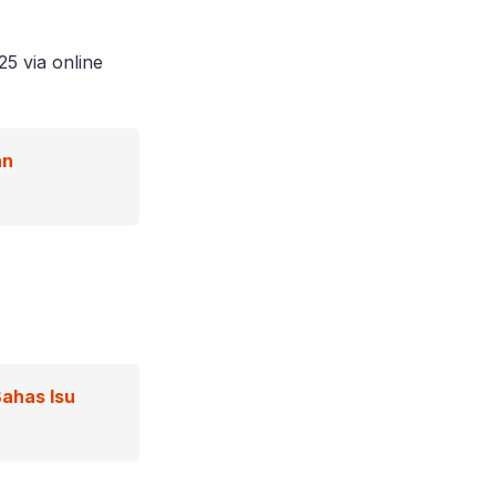
5 via online
an
ahas Isu