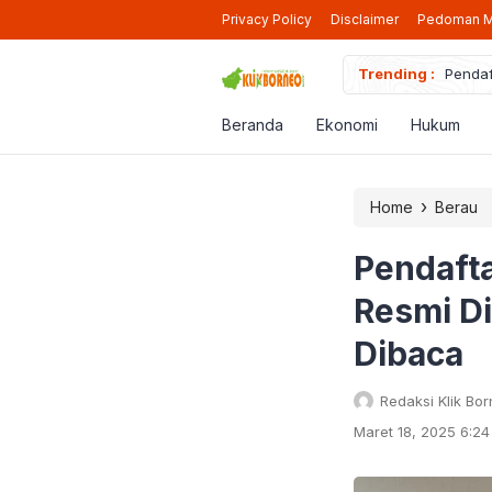
Privacy Policy
Disclaimer
Pedoman M
iap Beroperasi Lagi di Berau
Trending :
Pendaf
Beranda
Ekonomi
Hukum
›
Home
Berau
Pendaft
Resmi D
Dibaca
Redaksi Klik Bo
Maret 18, 2025 6:2