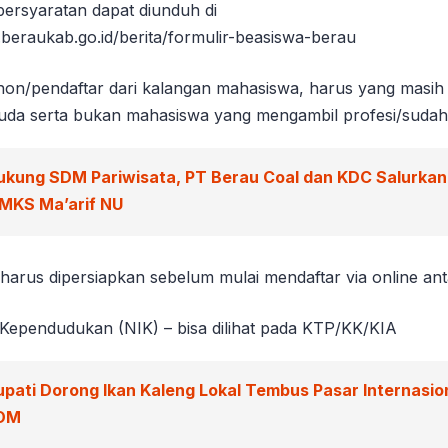
persyaratan dapat diunduh di
.beraukab.go.id/berita/formulir-beasiswa-berau
on/pendaftar dari kalangan mahasiswa, harus yang masih a
suda serta bukan mahasiswa yang mengambil profesi/sudah
ukung SDM Pariwisata, PT Berau Coal dan KDC Salurka
SMKS Ma’arif NU
 harus dipersiapkan sebelum mulai mendaftar via online anta
Kependudukan (NIK) – bisa dilihat pada KTP/KK/KIA
upati Dorong Ikan Kaleng Lokal Tembus Pasar Internasio
POM