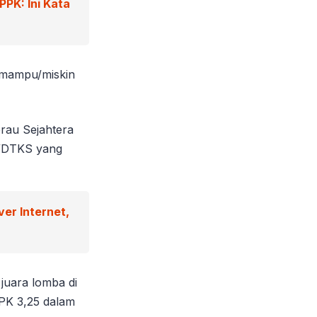
PK: Ini Kata
k mampu/miskin
erau Sejahtera
)/DTKS yang
er Internet,
juara lomba di
IPK 3,25 dalam