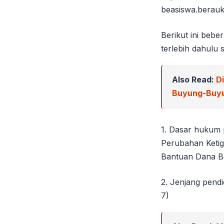
beasiswa.berauka
Berikut ini beb
terlebih dahulu
Also Read:
D
Buyung-Buy
1. Dasar hukum 
Perubahan Ketig
Bantuan Dana B
2. Jenjang pen
7)