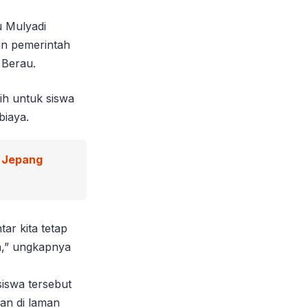
u Mulyadi
an pemerintah
 Berau.
h untuk siswa
biaya.
 Jepang
tar kita tetap
h,” ungkapnya
iswa tersebut
an di laman