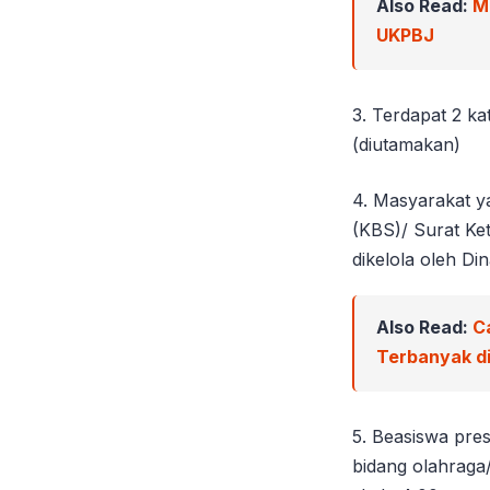
Also Read:
M
UKPBJ
3. Terdapat 2 ka
(diutamakan)
4. Masyarakat y
(KBS)/ Surat K
dikelola oleh D
Also Read:
C
Terbanyak di
5. Beasiswa pre
bidang olahraga