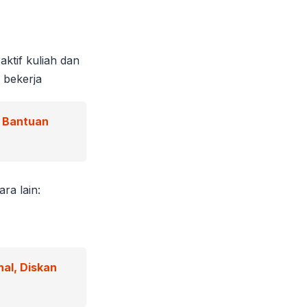
ktif kuliah dan
 bekerja
n Bantuan
ra lain:
nal, Diskan