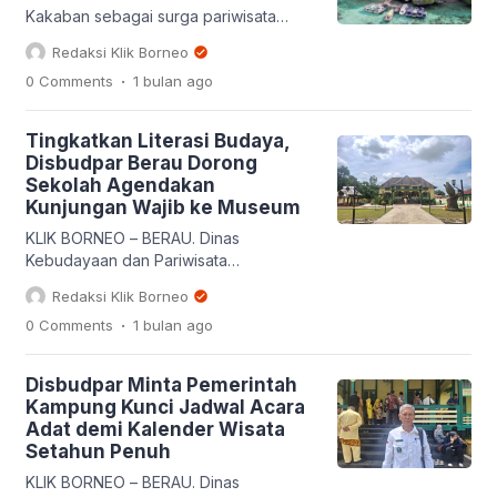
hingga masyarakat akar rumput.
Kakaban sebagai surga pariwisata
Sekretaris Kabupaten (Sekkan) Berau,
bahari dan kekayaan budaya
Redaksi Klik Borneo
[…]
Kalimantan Timur kian memikat
.
0 Comments
1 bulan
ago
perhatian global. Demi memaksimalkan
potensi luar biasa ini, Pemerintah
Provinsi Kalimantan Timur dan
Tingkatkan Literasi Budaya,
Pemerintah Kabupaten Berau tengah
Disbudpar Berau Dorong
merancang langkah strategis untuk
Sekolah Agendakan
mengelola destinasi eksotis tersebut
Kunjungan Wajib ke Museum
secara bersama-sama melalui skema
Badan Layanan Umum. Langkah
KLIK BORNEO – BERAU. Dinas
kolaboratif ini diharapkan mampu […]
Kebudayaan dan Pariwisata
(Disbudpar) Kabupaten Berau terus
Redaksi Klik Borneo
mendorong para pelajar dan generasi
.
0 Comments
1 bulan
ago
muda, khususnya para pelajar di Bumi
Batiwakkal untuk terus menjaga
kearifan lokal dan meningkatkan literasi
Disbudpar Minta Pemerintah
budaya. Untuk mencapai maksud itu,
Kampung Kunci Jadwal Acara
Disbudpar akan berkoordinasi dengan
Adat demi Kalender Wisata
pihak sekolah dan mengimbau semua
Setahun Penuh
pelajar untuk dapat mengunjungi
museum yang ada di Berau […]
KLIK BORNEO – BERAU. Dinas