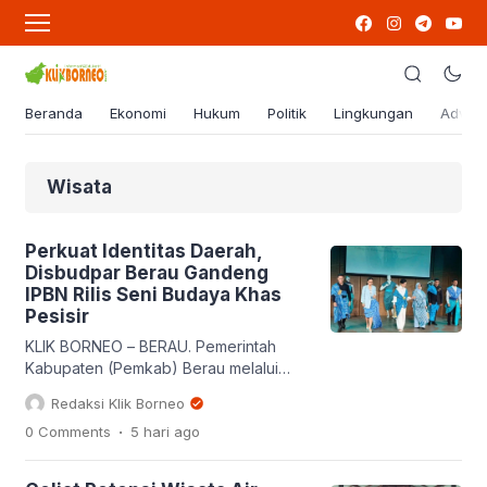
Beranda
Ekonomi
Hukum
Politik
Lingkungan
Advert
Wisata
Perkuat Identitas Daerah,
Disbudpar Berau Gandeng
IPBN Rilis Seni Budaya Khas
Pesisir
KLIK BORNEO – BERAU. Pemerintah
Kabupaten (Pemkab) Berau melalui
Dinas Kebudayaan dan Pariwisata
Redaksi Klik Borneo
(Disbudpar) terus menunjukkan
.
0 Comments
5 hari
ago
komitmennya dalam memperkuat
identitas budaya sekaligus
mendongkrak sektor pariwisata Bumi