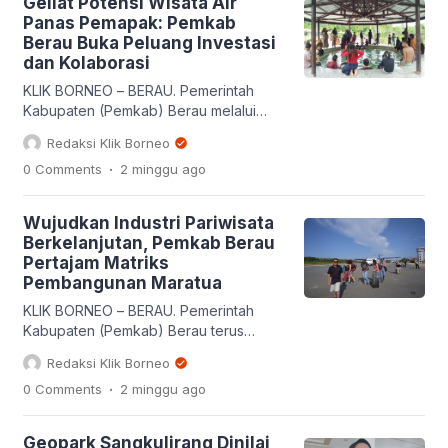
Geliat Potensi Wisata Air
Batiwakkal. Komitmen tersebut salah
Panas Pemapak: Pemkab
satunya diwujudkan melalui kolaborasi
Berau Buka Peluang Investasi
apik bersama Ikatan Pecinta Batik
dan Kolaborasi
Nusantara (IPBN), untuk meluncurkan
Tari Baliu Dalling serta Batik Motif
KLIK BORNEO – BERAU. Pemerintah
Maratua dan Derawan. Kepala
Kabupaten (Pemkab) Berau melalui
Disbudpar Berau, […]
Dinas Kebudayaan dan Pariwisata
Redaksi Klik Borneo
(Disbudpar) tengah bergerak cepat
.
0 Comments
2 minggu
ago
mematangkan strategi komprehensif
untuk melejitkan daya tarik objek
wisata Air Panas Pemapak. Tidak lagi
Wujudkan Industri Pariwisata
mengandalkan keindahan panorama
Berkelanjutan, Pemkab Berau
alam yang statis, kawasan ini
Pertajam Matriks
diproyeksikan bertransformasi menjadi
Pembangunan Maratua
destinasi wisata kesehatan (wellness
tourism) modern berbasis narasi lokal
KLIK BORNEO – BERAU. Pemerintah
(storytelling) dan ekspansi operasional
Kabupaten (Pemkab) Berau terus
[…]
memperkuat komitmennya dalam
Redaksi Klik Borneo
menjaga kelestarian ekosistem maritim
.
0 Comments
2 minggu
ago
sekaligus menggenjot potensi
pariwisata berkelas dunia. Melalui
kolaborasi strategis dengan
Geopark Sangkulirang Dinilai