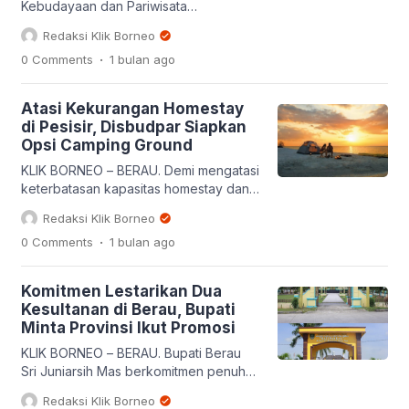
Kebudayaan dan Pariwisata
(Disbudpar) Kabupaten Berau meminta
Redaksi Klik Borneo
seluruh pemerintah kampung dan
.
0 Comments
1 bulan
ago
kelurahan untuk mengunci serta
menetapkan jadwal kegiatan adat di
wilayah masing-masing jauh-jauh hari.
Atasi Kekurangan Homestay
Penetapan tanggal dari pemerintah
di Pesisir, Disbudpar Siapkan
kampung dan kelurahan ini sangat
Opsi Camping Ground
diperlukan guna menyusun Calendar of
Event (Kalender Wisata) se-Kabupaten
KLIK BORNEO – BERAU. Demi mengatasi
Berau secara utuh selama satu tahun
keterbatasan kapasitas homestay dan
penuh. Kepala […]
penginapan di wilayah pesisir saat
Redaksi Klik Borneo
kunjungan wisatawan membeludak,
.
0 Comments
1 bulan
ago
Dinas Kebudayaan dan Pariwisata
(Disbudpar) Kabupaten Berau
memastikan akan menyiapkan area
Komitmen Lestarikan Dua
berkemah (camping ground). Langkah
Kesultanan di Berau, Bupati
inovatif itu dipandang sebagai salah
Minta Provinsi Ikut Promosi
satu solusi taktis dan cepat yang bisa
dilakukan, di samping menyediakan
KLIK BORNEO – BERAU. Bupati Berau
rumah-rumah warga sebagai
Sri Juniarsih Mas berkomitmen penuh
penginapan, bagi para […]
dalam menjaga dan melestarikan
Redaksi Klik Borneo
Kesultanan Sambaliung dan Kesultanan