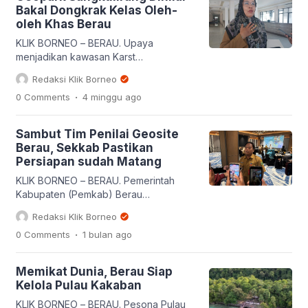
Pemerintah Republik Seychelles—
Bakal Dongkrak Kelas Oleh-
negara kepulauan Samudra Hindia
oleh Khas Berau
yang menjadi pelopor Blue Economy
(Ekonomi Biru) global—Kabupaten
KLIK BORNEO – BERAU. Upaya
Berau makin mantap menata Pulau
menjadikan kawasan Karst
Maratua sebagai destinasi wisata
Sangkulirang-Mangkalihat menjadi
Redaksi Klik Borneo
bahari unggulan masa depan. Kerja
geopark nasional dinilai turut
.
0 Comments
4 minggu
ago
sama […]
mengubah peta industri kreatif di
Kabupaten Berau. Berikutnya, menjadi
momentum besar bagi produk lokal
Sambut Tim Penilai Geosite
untuk naik kelas. Kepala Dinas
Berau, Sekkab Pastikan
Koperasi, Perindustrian, dan
Persiapan sudah Matang
Perdagangan (Diskoperindag) Berau,
Eva Yunita mengaku bahwa saat ini,
KLIK BORNEO – BERAU. Pemerintah
para wisatawan tidak hanya sekadar
Kabupaten (Pemkab) Berau
mencari pemandangan yang indah di
memastikan seluruh persiapan terkait
Redaksi Klik Borneo
[…]
penilaian geosite di Berau oleh tim
.
0 Comments
1 bulan
ago
penilai dari Badan Geologi Kementerian
ESDM sudah matang. Persiapan itu
didukung penuh lewat pelaksanaan
Memikat Dunia, Berau Siap
dua kali uji coba (trial) simulasi
Kelola Pulau Kakaban
lapangan yang melibatkan kolaborasi
lintas sektor dari tingkat kabupaten
KLIK BORNEO – BERAU. Pesona Pulau