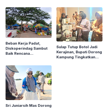
Beban Kerja Padat,
Sulap Tutup Botol Jadi
Diskoperindag Sambut
Kerajinan, Bupati Dorong
Baik Rencana
Kampung Tingkatkan
Pengelolaan PSAD oleh
Ekonomi Lewat Sampah
Perusda Bhakti Praja
Sri Juniarsih Mas Dorong