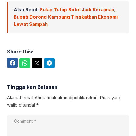
Also Read:
Sulap Tutup Botol Jadi Kerajinan,
Bupati Dorong Kampung Tingkatkan Ekonomi
Lewat Sampah
Share this:
Facebook
WhatsApp
Twitter
Telegram
Tinggalkan Balasan
Alamat email Anda tidak akan dipublikasikan.
Ruas yang
wajib ditandai
*