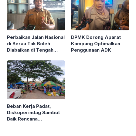
Perbaikan Jalan Nasional
DPMK Dorong Aparat
di Berau Tak Boleh
Kampung Optimalkan
Diabaikan di Tengah
Penggunaan ADK
Semarak Kereta
Kalimantan
Beban Kerja Padat,
Diskoperindag Sambut
Baik Rencana
Pengelolaan PSAD oleh
Perusda Bhakti Praja