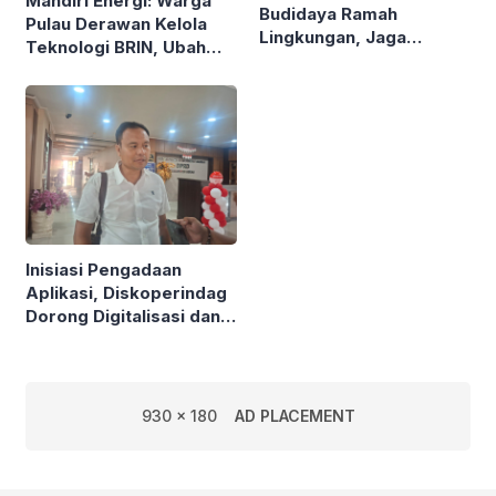
Mandiri Energi: Warga
Budidaya Ramah
Pulau Derawan Kelola
Lingkungan, Jaga
Teknologi BRIN, Ubah
Mangrove di Kawasan
Sampah Plastik Jadi
Pesisir
Solar
Inisiasi Pengadaan
Aplikasi, Diskoperindag
Dorong Digitalisasi dan
Atasi Masalah Mendasar
UMKM
930 x 180
AD PLACEMENT