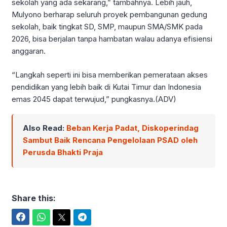
sekolah yang ada sekarang,” tambahnya. Lebih jauh,
Mulyono berharap seluruh proyek pembangunan gedung
sekolah, baik tingkat SD, SMP, maupun SMA/SMK pada
2026, bisa berjalan tanpa hambatan walau adanya efisiensi
anggaran.
“Langkah seperti ini bisa memberikan pemerataan akses
pendidikan yang lebih baik di Kutai Timur dan Indonesia
emas 2045 dapat terwujud,” pungkasnya.(ADV)
Also Read:
Beban Kerja Padat, Diskoperindag
Sambut Baik Rencana Pengelolaan PSAD oleh
Perusda Bhakti Praja
Share this:
Facebook
WhatsApp
Twitter
Telegram