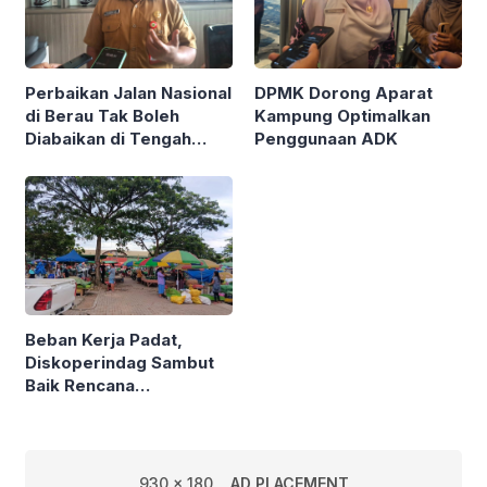
Perbaikan Jalan Nasional
DPMK Dorong Aparat
di Berau Tak Boleh
Kampung Optimalkan
Diabaikan di Tengah
Penggunaan ADK
Semarak Kereta
Kalimantan
Beban Kerja Padat,
Diskoperindag Sambut
Baik Rencana
Pengelolaan PSAD oleh
Perusda Bhakti Praja
930 x 180
AD PLACEMENT