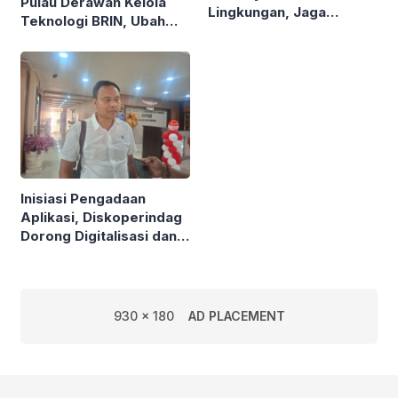
Pulau Derawan Kelola
Lingkungan, Jaga
Teknologi BRIN, Ubah
Mangrove di Kawasan
Sampah Plastik Jadi
Pesisir
Solar
Inisiasi Pengadaan
Aplikasi, Diskoperindag
Dorong Digitalisasi dan
Atasi Masalah Mendasar
UMKM
930 x 180
AD PLACEMENT