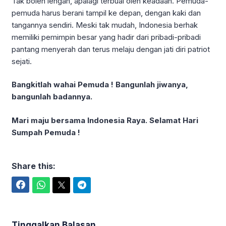
Tak boleh lengah, apalagi terbuai oleh keadaan. Pemuda-
pemuda harus berani tampil ke depan, dengan kaki dan
tangannya sendiri. Meski tak mudah, Indonesia berhak
memiliki pemimpin besar yang hadir dari pribadi-pribadi
pantang menyerah dan terus melaju dengan jati diri patriot
sejati.
Bangkitlah wahai Pemuda ! Bangunlah jiwanya,
bangunlah badannya.
Mari maju bersama Indonesia Raya. Selamat Hari
Sumpah Pemuda !
Share this:
Facebook
WhatsApp
Twitter
Telegram
Tinggalkan Balasan