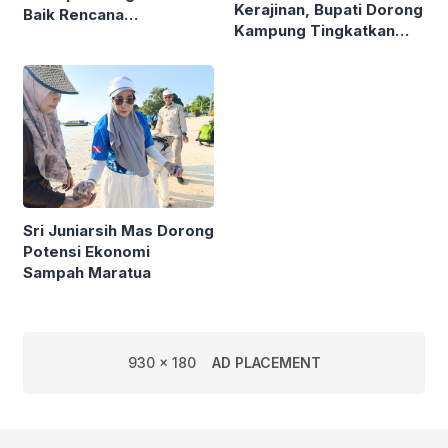
Kerajinan, Bupati Dorong
Baik Rencana
Kampung Tingkatkan
Pengelolaan PSAD oleh
Ekonomi Lewat Sampah
Perusda Bhakti Praja
Sri Juniarsih Mas Dorong
Potensi Ekonomi
Sampah Maratua
930 x 180
AD PLACEMENT