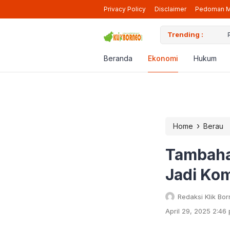
Privacy Policy
Disclaimer
Pedoman M
iap Beroperasi Lagi di Berau
Trending :
Pendaf
Beranda
Ekonomi
Hukum
›
Home
Berau
Tambaha
Jadi Kom
Redaksi Klik Bo
April 29, 2025 2:46