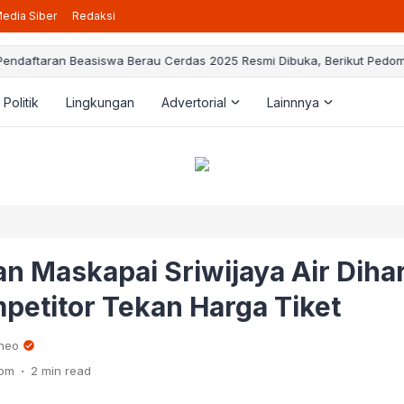
edia Siber
Redaksi
taran Beasiswa Berau Cerdas 2025 Resmi Dibuka, Berikut Pedoman ya
Politik
Lingkungan
Advertorial
Lainnnya
n Maskapai Sriwijaya Air Diha
petitor Tekan Harga Tiket
rneo
.
 pm
2 min read