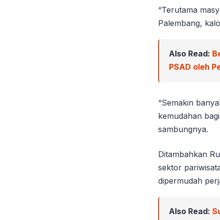
“Terutama masy
Palembang, kalo
Also Read:
B
PSAD oleh Pe
“Semakin banyak 
kemudahan bagi 
sambungnya.
Ditambahkan Rud
sektor pariwisa
dipermudah per
Also Read:
S