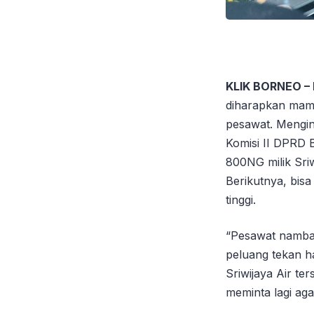
KLIK BORNEO –
diharapkan mamp
pesawat. Menging
Komisi II DPRD
800NG milik Sri
Berikutnya, bis
tinggi.
“Pesawat nambah,
peluang tekan h
Sriwijaya Air t
meminta lagi ag