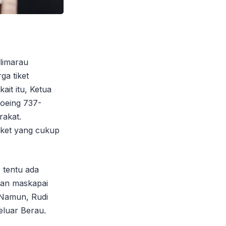
limarau
a tiket
ait itu, Ketua
oeing 737-
rakat.
iket yang cukup
 tentu ada
han maskapai
 Namun, Rudi
eluar Berau.