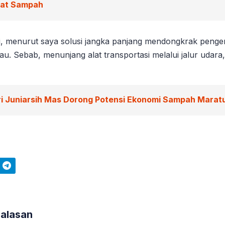
wat Sampah
i, menurut saya solusi jangka panjang mendongkrak pen
rau. Sebab, menunjang alat transportasi melalui jalur udara
ri Juniarsih Mas Dorong Potensi Ekonomi Sampah Marat
Telegram
Balasan