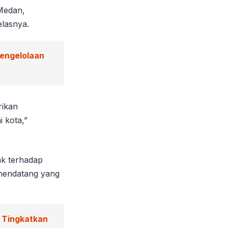
Medan,
elasnya.
Pengelolaan
rikan
 kota,”
ak terhadap
 mendatang yang
g Tingkatkan