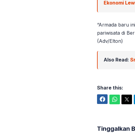
Ekonomi Le
“Armada baru in
pariwisata di Be
(Adv/Elton)
Also Read:
S
Share this:
Facebook
WhatsApp
Twitter
Tinggalkan 