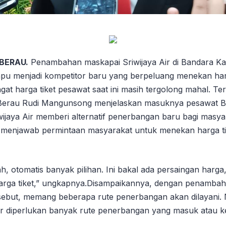
 BERAU.
Penambahan maskapai Sriwijaya Air di Bandara Ka
u menjadi kompetitor baru yang berpeluang menekan harg
at harga tiket pesawat saat ini masih tergolong mahal. Terk
 Berau Rudi Mangunsong menjelaskan masuknya pesawat B
wijaya Air memberi alternatif penerbangan baru bagi masya
a menjawab permintaan masyarakat untuk menekan harga t
 otomatis banyak pilihan. Ini bakal ada persaingan harga,
arga tiket,” ungkapnya.Disampaikannya, dengan penamba
ersebut, memang beberapa rute penerbangan akan dilayani.
ar diperlukan banyak rute penerbangan yang masuk atau k