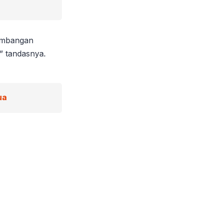
gembangan
,” tandasnya.
ua