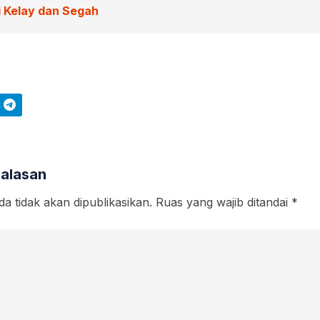
 Kelay dan Segah
Telegram
Balasan
a tidak akan dipublikasikan.
Ruas yang wajib ditandai
*