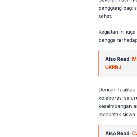
panggung bagi s
sehat.
Kegiatan ini jug
bangga terhadap
Also Read:
M
UKPBJ
Dengan fasilitas
kolaborasi sel
keseimbangan an
mencetak siswa 
Also Read:
C