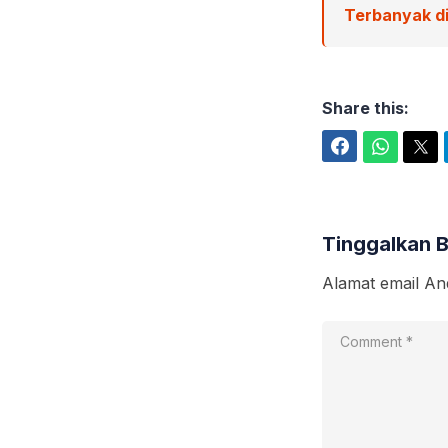
Terbanyak di
Share this:
Facebook
WhatsApp
Twitter
Tinggalkan 
Alamat email And