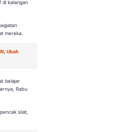
 di kalangan
kegiatan
at mereka.
IN, Ubah
ak belajar
jarnya, Rabu
pencak silat,