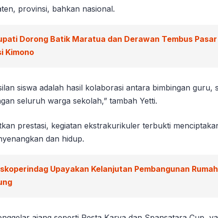
aten, provinsi, bahkan nasional.
upati Dorong Batik Maratua dan Derawan Tembus Pasar
si Kimono
ilan siswa adalah hasil kolaborasi antara bimbingan guru,
gan seluruh warga sekolah,” tambah Yetti.
kan prestasi, kegiatan ekstrakurikuler terbukti menciptaka
nyenangkan dan hidup.
iskoperindag Upayakan Kelanjutan Pembangunan Rumah 
ung
enggelar ajang seperti Pesta Karya dan Spansatara Cup, y