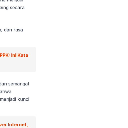
aing secara
m, dan rasa
PK: Ini Kata
, dan semangat
bahwa
menjadi kunci
)
er Internet,