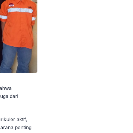
bahwa
juga dari
kuler aktif,
sarana penting