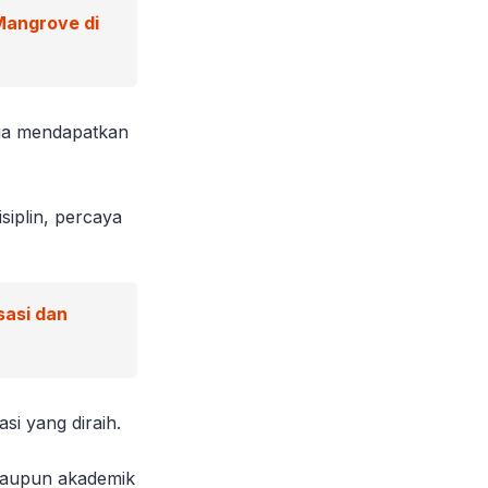
Mangrove di
juga mendapatkan
siplin, percaya
sasi dan
si yang diraih.
 maupun akademik