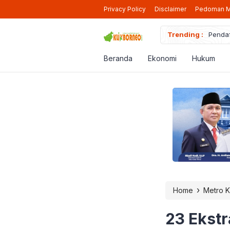
Privacy Policy
Disclaimer
Pedoman M
iap Beroperasi Lagi di Berau
Trending :
Pendaf
Beranda
Ekonomi
Hukum
›
Home
Metro K
23 Ekstr