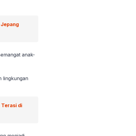
 Jepang
 semangat anak-
n lingkungan
Terasi di
ang menjadi