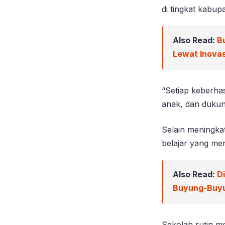
di tingkat kabup
Also Read:
B
Lewat Inova
“Setiap keberhas
anak, dan dukun
Selain meningkat
belajar yang me
Also Read:
D
Buyung-Buy
Sekolah rutin m