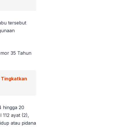
abu tersebut
hgunaan
Nomor 35 Tahun
g Tingkatkan
4 hingga 20
 112 ayat (2),
idup atau pidana