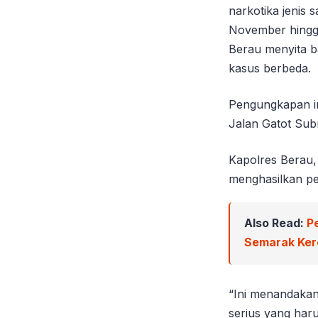
narkotika jenis
November hingg
Berau menyita ba
kasus berbeda.
Pengungkapan in
Jalan Gatot Sub
Kapolres Berau, 
menghasilkan pe
Also Read:
P
Semarak Ker
“Ini menandakan
serius yang haru