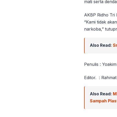
mati serta denda
AKBP Ridho Tri 
“Kami tidak aka
narkoba,” tutupn
Also Read:
S
Penulis : Yoaki
Editor. : Rahmat
Also Read:
M
Sampah Plast