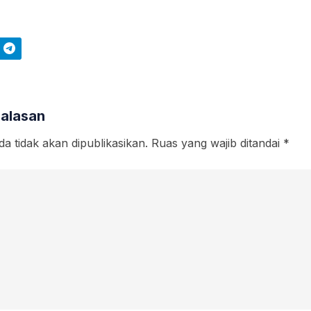
Telegram
Balasan
a tidak akan dipublikasikan.
Ruas yang wajib ditandai
*