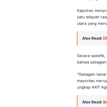
Kapolres menyor
satu wilayah raw
utara yang menu
Also Read:
D
Secara spesifik
bahwa sebagian b
“Sebagian besar
mayoritas merup
ungkap AKP Agu
Also Read:
B