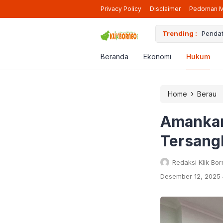
Privacy Policy
Disclaimer
Pedoman M
iap Beroperasi Lagi di Berau
Trending :
Pendaf
Beranda
Ekonomi
Hukum
›
Home
Berau
Amankan 
Tersang
Redaksi Klik Bo
Desember 12, 2025 