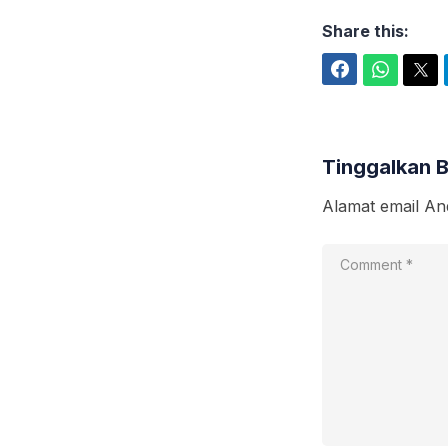
Share this:
Facebook
WhatsApp
Twitter
Tinggalkan 
Alamat email And