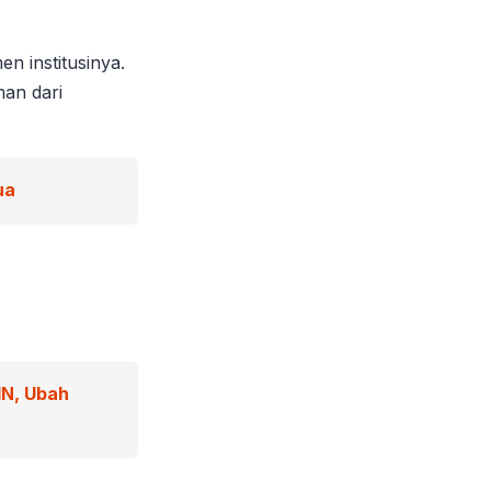
 institusinya.
man dari
ua
IN, Ubah