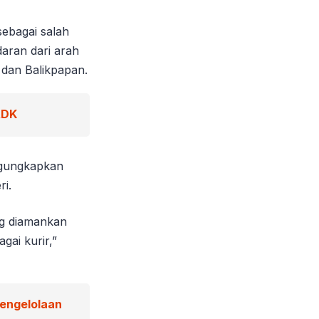
sebagai salah
daran dari arah
 dan Balikpapan.
ADK
ngungkapkan
ri.
ng diamankan
ai kurir,”
Pengelolaan