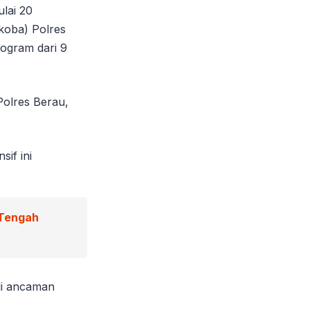
lai 20
koba) Polres
logram dari 9
Polres Berau,
if ini
 Tengah
di ancaman