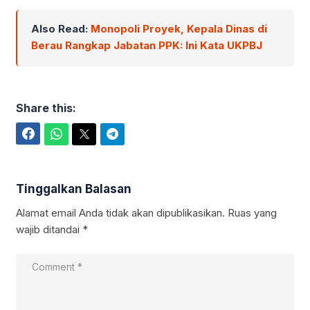
Also Read:
Monopoli Proyek, Kepala Dinas di
Berau Rangkap Jabatan PPK: Ini Kata UKPBJ
Share this:
Facebook
WhatsApp
Twitter
Telegram
Tinggalkan Balasan
Alamat email Anda tidak akan dipublikasikan.
Ruas yang
wajib ditandai
*