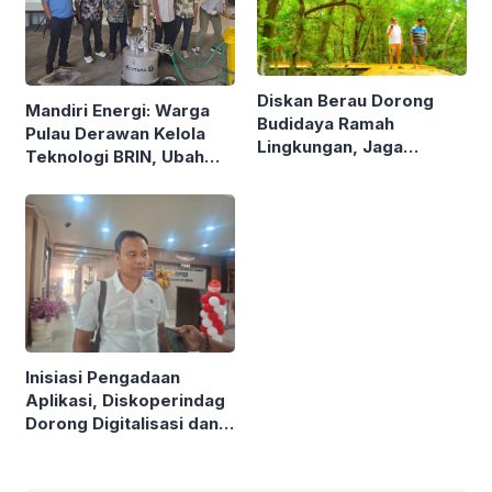
Diskan Berau Dorong
Mandiri Energi: Warga
Budidaya Ramah
Pulau Derawan Kelola
Lingkungan, Jaga
Teknologi BRIN, Ubah
Mangrove di Kawasan
Sampah Plastik Jadi
Pesisir
Solar
Inisiasi Pengadaan
Aplikasi, Diskoperindag
Dorong Digitalisasi dan
Atasi Masalah Mendasar
UMKM