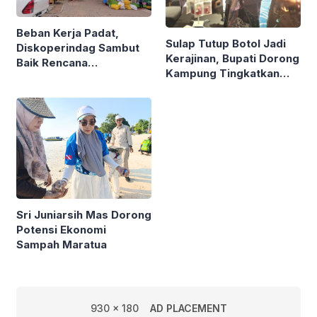
Beban Kerja Padat,
Sulap Tutup Botol Jadi
Diskoperindag Sambut
Kerajinan, Bupati Dorong
Baik Rencana
Kampung Tingkatkan
Pengelolaan PSAD oleh
Ekonomi Lewat Sampah
Perusda Bhakti Praja
Sri Juniarsih Mas Dorong
Potensi Ekonomi
Sampah Maratua
930 x 180
AD PLACEMENT