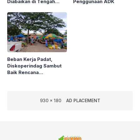
Diabaikan di Tengah
Penggunaan ADK
Semarak Kereta
Kalimantan
Beban Kerja Padat,
Diskoperindag Sambut
Baik Rencana
Pengelolaan PSAD oleh
Perusda Bhakti Praja
930 x 180
AD PLACEMENT