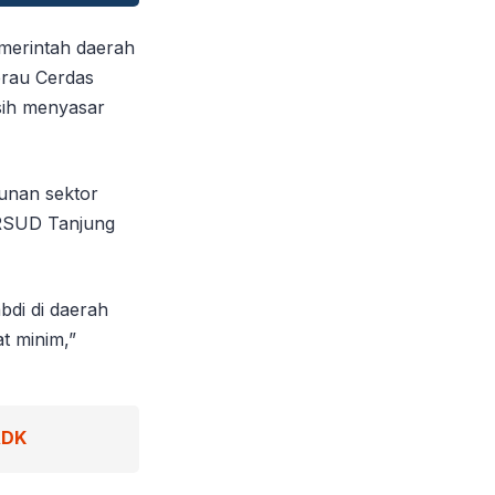
merintah daerah
rau Cerdas
sih menyasar
unan sektor
 RSUD Tanjung
bdi di daerah
at minim,”
ADK