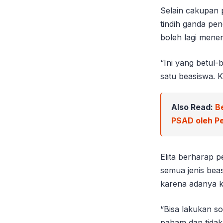
Selain cakupan p
tindih ganda pe
boleh lagi mener
“Ini yang betul-
satu beasiswa. K
Also Read:
B
PSAD oleh Pe
Elita berharap 
semua jenis bea
karena adanya k
“Bisa lakukan so
paham dan tidak 