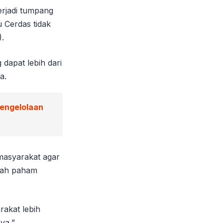
erjadi tumpang
 Cerdas tidak
).
 dapat lebih dari
a.
Pengelolaan
 masyarakat agar
alah paham
rakat lebih
ya,”