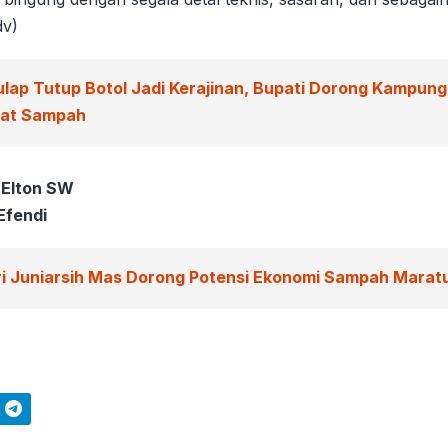
dv)
ulap Tutup Botol Jadi Kerajinan, Bupati Dorong Kampun
wat Sampah
 Elton SW
Efendi
ri Juniarsih Mas Dorong Potensi Ekonomi Sampah Marat
Telegram