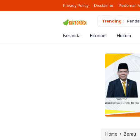
Privacy Policy
Disclaimer
Pedoman M
iap Beroperasi Lagi di Berau
Trending :
Pendaf
Beranda
Ekonomi
Hukum
›
Home
Berau