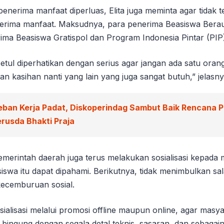
enerima manfaat diperluas, Elita juga meminta agar tidak t
nerima manfaat. Maksudnya, para penerima Beasiswa Berau
ima Beasiswa Gratispol dan Program Indonesia Pintar (PIP
betul diperhatikan dengan serius agar jangan ada satu orang
an kasihan nanti yang lain yang juga sangat butuh,” jelasny
eban Kerja Padat, Diskoperindag Sambut Baik Rencana 
rusda Bhakti Praja
pemerintah daerah juga terus melakukan sosialisasi kepada
siswa itu dapat dipahami. Berikutnya, tidak menimbulkan s
ecemburuan sosial.
sialisasi melalui promosi offline maupun online, agar masya
bingung dengan segala detal teknis, sasaran, dan sebagain