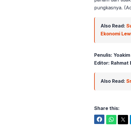
pungkasnya. (A
Also Read:
S
Ekonomi Le
Penulis: Yoakim
Editor: Rahmat 
Also Read:
S
Share this:
Facebook
WhatsApp
Twitter