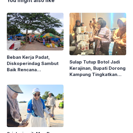
You might also like
Beban Kerja Padat,
Sulap Tutup Botol Jadi
Diskoperindag Sambut
Kerajinan, Bupati Dorong
Baik Rencana
Kampung Tingkatkan
Pengelolaan PSAD oleh
Ekonomi Lewat Sampah
Perusda Bhakti Praja