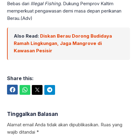
Bebas dari
Illegal Fishing
. Dukung Pemprov Kaltim
memperkuat pengawasan demi masa depan perikanan
Berau.(Adv)
Also Read:
Diskan Berau Dorong Budidaya
Ramah Lingkungan, Jaga Mangrove di
Kawasan Pesisir
Share this:
Facebook
WhatsApp
Twitter
Telegram
Tinggalkan Balasan
Alamat email Anda tidak akan dipublikasikan.
Ruas yang
wajib ditandai
*