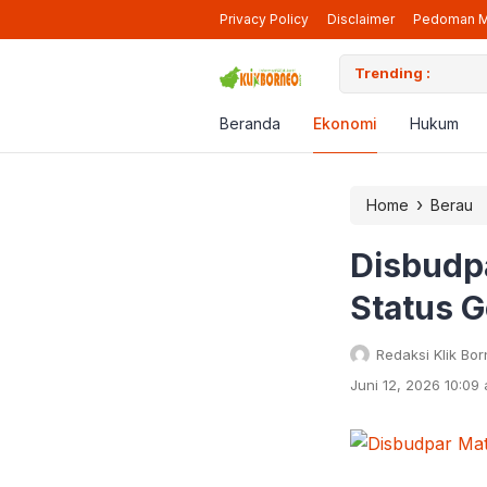
Privacy Policy
Disclaimer
Pedoman M
iap Beroperasi Lagi di Berau
Trending :
Pendaf
Beranda
Ekonomi
Hukum
›
Home
Berau
Disbudp
Status G
Redaksi Klik Bo
Juni 12, 2026 10:09