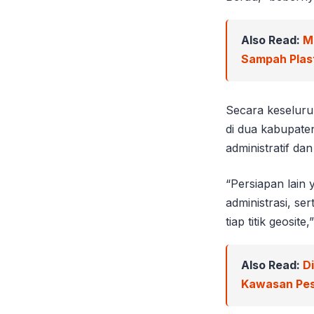
Also Read:
M
Sampah Plast
Secara keseluru
di dua kabupate
administratif dan
“Persiapan lain
administrasi, se
tiap titik geosit
Also Read:
D
Kawasan Pes