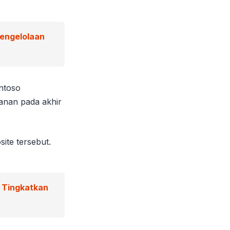
Pengelolaan
ntoso
anan pada akhir
site tersebut.
g Tingkatkan