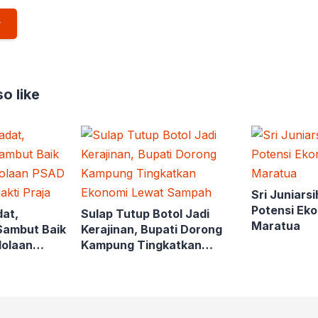
o like
Sri Juniars
Potensi Ek
dat,
Sulap Tutup Botol Jadi
Maratua
Sambut Baik
Kerajinan, Bupati Dorong
lolaan
Kampung Tingkatkan
sda Bhakti
Ekonomi Lewat Sampah