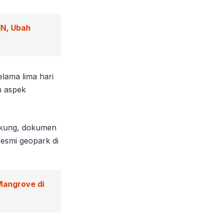
IN, Ubah
lama lima hari
n aspek
dukung, dokumen
resmi geopark di
Mangrove di