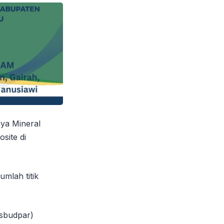
ya Mineral
site di
mlah titik
isbudpar)