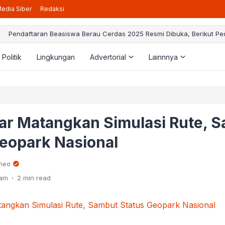
edia Siber
Redaksi
taran Beasiswa Berau Cerdas 2025 Resmi Dibuka, Berikut Pedoman ya
Politik
Lingkungan
Advertorial
Lainnnya
ar Matangkan Simulasi Rute, 
eopark Nasional
rneo
.
 am
2 min read