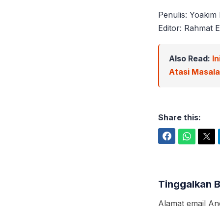
Penulis: Yoakim
Editor: Rahmat E
Also Read:
In
Atasi Masal
Share this:
Facebook
WhatsApp
Twitter
Tinggalkan 
Alamat email And