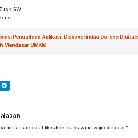
 Elton SW
fendi
isiasi Pengadaan Aplikasi, Diskoperindag Dorong Digitali
ah Mendasar UMKM
Telegram
Balasan
a tidak akan dipublikasikan.
Ruas yang wajib ditandai
*