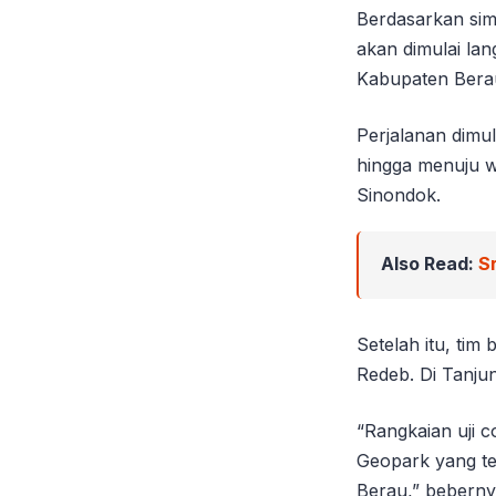
Berdasarkan simu
akan dimulai la
Kabupaten Bera
Perjalanan dimu
hingga menuju w
Sinondok.
Also Read:
S
Setelah itu, ti
Redeb. Di Tanjun
“Rangkaian uji 
Geopark yang te
Berau,” beberny