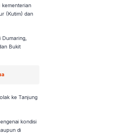
i kementerian
ur (Kutim) dan
i Dumaring,
dan Bukit
ua
tolak ke Tanjung
engenai kondisi
maupun di