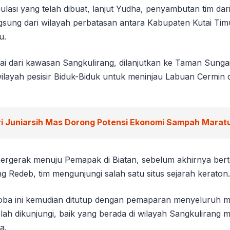
lasi yang telah dibuat, lanjut Yudha, penyambutan tim dar
ngsung dari wilayah perbatasan antara Kabupaten Kutai Tim
u.
lai dari kawasan Sangkulirang, dilanjutkan ke Taman Sunga
ilayah pesisir Biduk-Biduk untuk meninjau Labuan Cermin 
ri Juniarsih Mas Dorong Potensi Ekonomi Sampah Marat
m bergerak menuju Pemapak di Biatan, sebelum akhirnya ber
g Redeb, tim mengunjungi salah satu situs sejarah keraton.
coba ini kemudian ditutup dengan pemaparan menyeluruh m
lah dikunjungi, baik yang berada di wilayah Sangkulirang 
a.