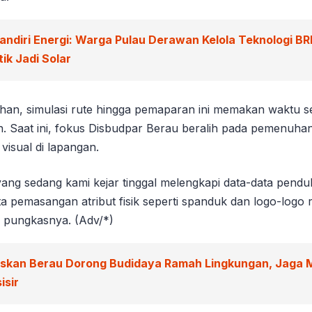
andiri Energi: Warga Pulau Derawan Kelola Teknologi BR
ik Jadi Solar
han, simulasi rute hingga pemaparan ini memakan waktu se
n. Saat ini, fokus Disbudpar Berau beralih pada pemenuha
 visual di lapangan.
 yang sedang kami kejar tinggal melengkapi data-data pen
rta pemasangan atribut fisik seperti spanduk dan logo-logo 
e,” pungkasnya. (Adv/*)
iskan Berau Dorong Budidaya Ramah Lingkungan, Jaga 
isir