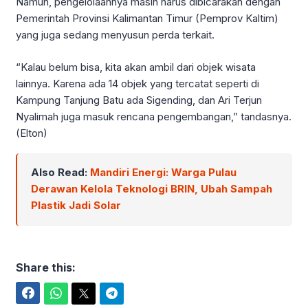
Namun, pengelolaannya masih harus dibicarakan dengan
Pemerintah Provinsi Kalimantan Timur (Pemprov Kaltim)
yang juga sedang menyusun perda terkait.
“Kalau belum bisa, kita akan ambil dari objek wisata
lainnya. Karena ada 14 objek yang tercatat seperti di
Kampung Tanjung Batu ada Sigending, dan Ari Terjun
Nyalimah juga masuk rencana pengembangan,” tandasnya.
(Elton)
Also Read:
Mandiri Energi: Warga Pulau
Derawan Kelola Teknologi BRIN, Ubah Sampah
Plastik Jadi Solar
Share this:
Facebook
WhatsApp
Twitter
Telegram