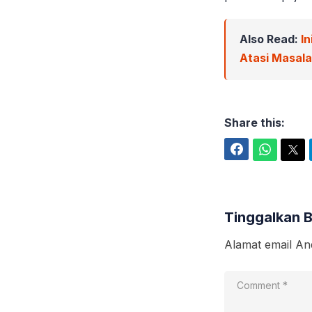
Also Read:
In
Atasi Masal
Share this:
Facebook
WhatsApp
Twitter
Tinggalkan 
Alamat email And