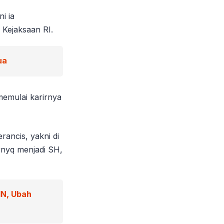
i ia
Kejaksaan RI.
ua
memulai karirnya
rancis, yakni di
arnyq menjadi SH,
IN, Ubah