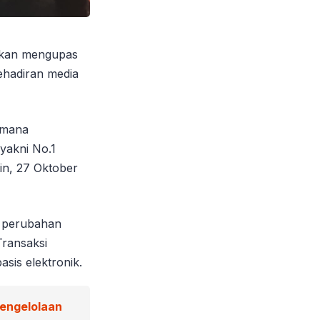
 akan mengupas
ehadiran media
imana
yakni No.1
in, 27 Oktober
 perubahan
ransaksi
sis elektronik.
Pengelolaan