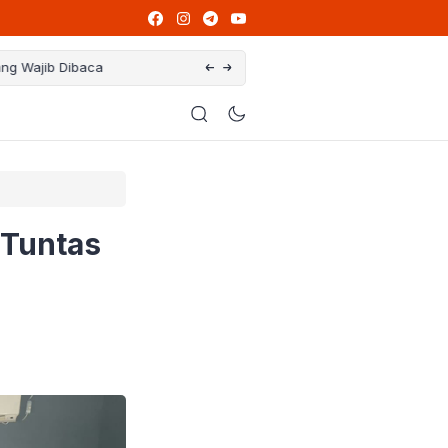
ng Wajib Dibaca
Ikut Program PPG, Guru Honorer Bisa Jad
 Tuntas