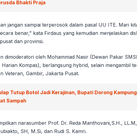
rusda Bhakti Praja
man jangan sampai terperosok dalam pasal UU ITE. Mari ki
cara benar,” kata Firdaus yang kemudian menjelaskan disku
usat dan provinsi.
kan dimoderatori oleh Mohammad Nasir (Dewan Pakar SMS
 Harian Kompas), berlangsung hybrid, selain mengambil te
n Veteran, Gambir, Jakarta Pusat.
ulap Tutup Botol Jadi Kerajinan, Bupati Dorong Kampun
wat Sampah
ampilkan narasumber Prof. Dr. Reda Manthovani,S.H., LL.M,
Subiakto, SH, M.Si, dan Rudi S. Kamri.