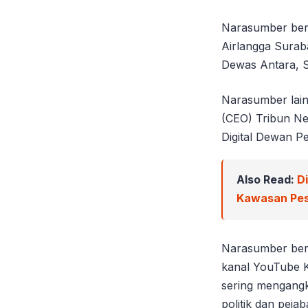
Narasumber berik
Airlangga Surab
Dewas Antara, S
Narasumber lain
(CEO) Tribun Ne
Digital Dewan Pe
Also Read:
D
Kawasan Pes
Narasumber beri
kanal YouTube 
sering mengangk
politik dan peja