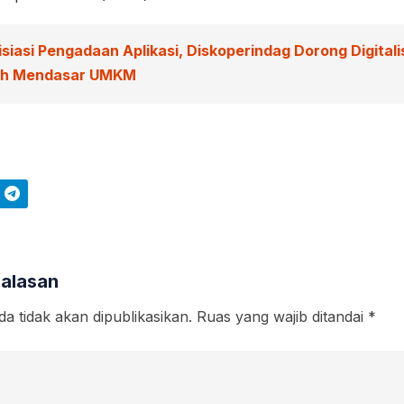
isiasi Pengadaan Aplikasi, Diskoperindag Dorong Digitali
ah Mendasar UMKM
Telegram
Balasan
a tidak akan dipublikasikan.
Ruas yang wajib ditandai
*