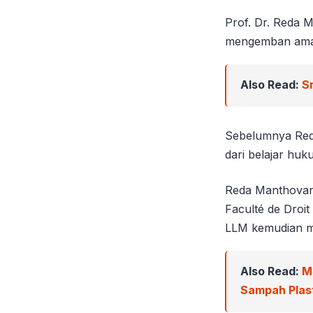
Prof. Dr. Reda 
mengemban amana
Also Read:
S
Sebelumnya Reda 
dari belajar huk
Reda Manthovani 
Faculté de Droit
LLM kemudian m
Also Read:
M
Sampah Plast