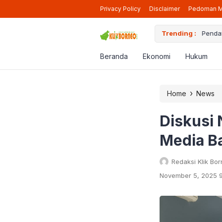
Privacy Policy
Disclaimer
Pedoman M
iap Beroperasi Lagi di Berau
Trending :
Pendaf
Beranda
Ekonomi
Hukum
›
Home
News
Diskusi
Media B
Redaksi Klik Bo
November 5, 2025 