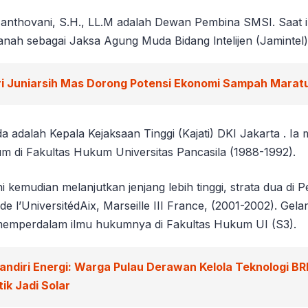
Manthovani, S.H., LL.M adalah Dewan Pembina SMSI. Saat in
h sebagai Jaksa Agung Muda Bidang lntelijen (Jamintel) 
ri Juniarsih Mas Dorong Potensi Ekonomi Sampah Marat
adalah Kepala Kejaksaan Tinggi (Kajati) DKI Jakarta . Ia 
um di Fakultas Hukum Universitas Pancasila (1988-1992).
kemudian melanjutkan jenjang lebih tinggi, strata dua di Pe
 de l’UniversitédAix, Marseille III France, (2001-2002). Gel
emperdalam ilmu hukumnya di Fakultas Hukum UI (S3).
andiri Energi: Warga Pulau Derawan Kelola Teknologi BR
ik Jadi Solar