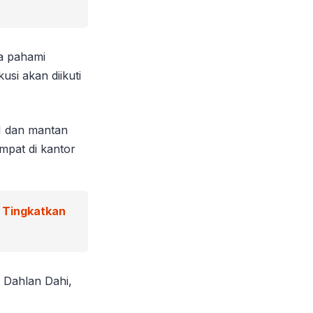
ta pahami
si akan diikuti
I dan mantan
mpat di kantor
g Tingkatkan
 Dahlan Dahi,