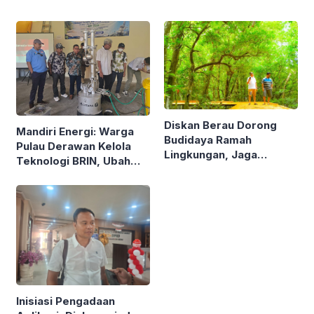
Diskan Berau Dorong
Mandiri Energi: Warga
Budidaya Ramah
Pulau Derawan Kelola
Lingkungan, Jaga
Teknologi BRIN, Ubah
Mangrove di Kawasan
Sampah Plastik Jadi
Pesisir
Solar
Inisiasi Pengadaan