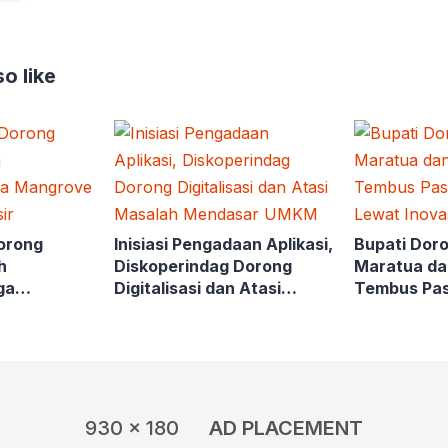
o like
orong
Inisiasi Pengadaan Aplikasi,
Bupati Doro
h
Diskoperindag Dorong
Maratua d
ga
Digitalisasi dan Atasi
Tembus Pas
awasan
Masalah Mendasar UMKM
Lewat Inov
930 x 180
AD PLACEMENT