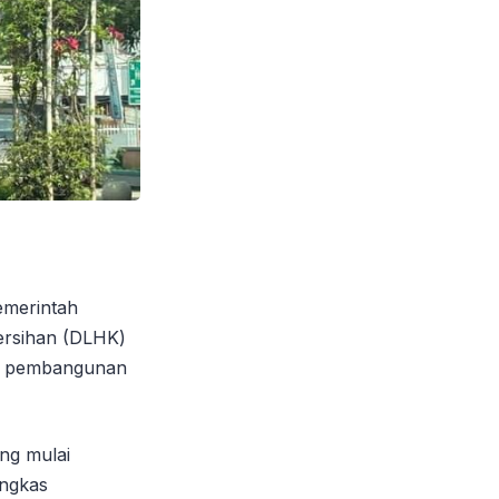
emerintah
ersihan (DLHK)
na pembangunan
ng mulai
angkas