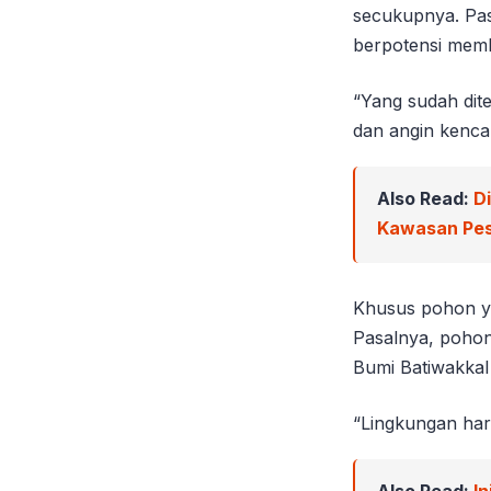
secukupnya. Pas
berpotensi memb
“Yang sudah dit
dan angin kenca
Also Read:
D
Kawasan Pes
Khusus pohon ya
Pasalnya, pohon
Bumi Batiwakkal
“Lingkungan haru
Also Read:
In