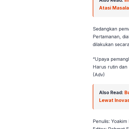
Atasi Masal
Sedangkan pema
Pertamanan, dia
dilakukan secara
“Upaya pemangka
Harus rutin dan
(Adv)
Also Read:
B
Lewat Inova
Penulis: Yoakim
Editor: Rahmat E