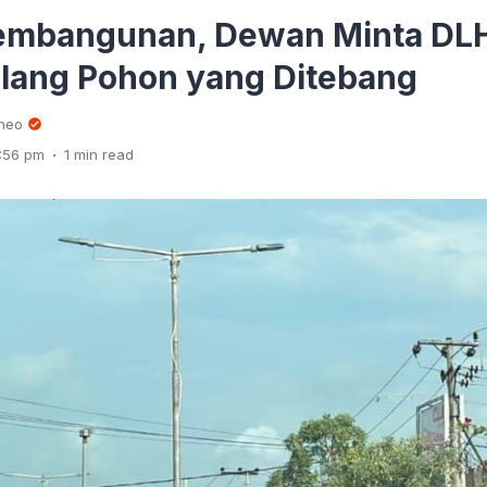
embangunan, Dewan Minta DL
lang Pohon yang Ditebang
rneo
.
:56 pm
1 min read