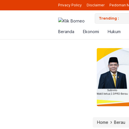
Privacy Policy
Disclaimer
Pedoman M
ara Siap Beroperasi Lagi di Berau
Trending :
Pen
Beranda
Ekonomi
Hukum
›
Home
Berau