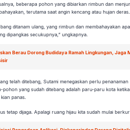
alnya, beberapa pohon yang dibiarkan rimbun dan menjun
ahayakan, terutama saat angin kencang atau hujan deras.
ebang ditanam ulang, yang rimbun dan membahayakan apal
ng dipangkas secukupnya,” ungkapnya.
iskan Berau Dorong Budidaya Ramah Lingkungan, Jaga 
isir
ng telah ditebang, Sutami menegaskan perlu penanaman 
-pohon yang sudah ditebang adalah paru-paru kota ketika
 kian panas.
s tetap dijaga. Apalagi ruang hijau kita sudah mulai berkur
isiasi Pengadaan Aplikasi, Diskoperindag Dorong Digitali