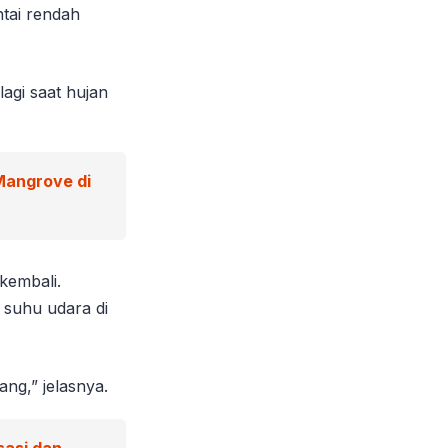
tai rendah
agi saat hujan
Mangrove di
kembali.
 suhu udara di
ang,” jelasnya.
sasi dan