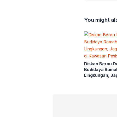
You might als
Diskan Berau D
Budidaya Rama
Lingkungan, Ja
Mangrove di K
Pesisir