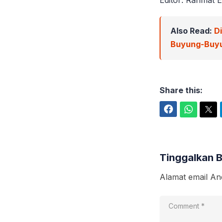
Also Read:
D
Buyung-Buy
Share this:
Facebook
WhatsApp
Twitter
Tinggalkan 
Alamat email And