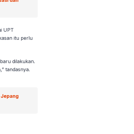
ui UPT
asan itu perlu
baru dilakukan.
,” tandasnya.
 Jepang