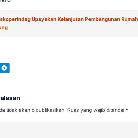
iskoperindag Upayakan Kelanjutan Pembangunan Rumah 
ung
Telegram
Balasan
a tidak akan dipublikasikan.
Ruas yang wajib ditandai
*