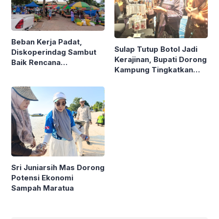
Beban Kerja Padat,
Sulap Tutup Botol Jadi
Diskoperindag Sambut
Kerajinan, Bupati Dorong
Baik Rencana
Kampung Tingkatkan
Pengelolaan PSAD oleh
Ekonomi Lewat Sampah
Perusda Bhakti Praja
Sri Juniarsih Mas Dorong
Potensi Ekonomi
Sampah Maratua