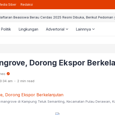
edia Siber
Redaksi
taran Beasiswa Berau Cerdas 2025 Resmi Dibuka, Berikut Pedoman ya
Politik
Lingkungan
Advertorial
Lainnnya
ngrove, Dorong Ekspor Berkela
rneo
.
0:34 am
2 min read
mangrove di Kampung Teluk Semanting, Kecamatan Pulau Derawan, K