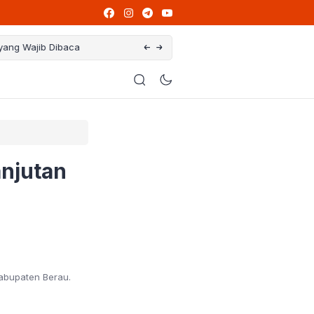
ng Wajib Dibaca
Ikut Program PPG, Guru Honorer Bisa Jad
njutan
abupaten Berau.