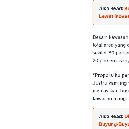
Also Read:
B
Lewat Inova
Desain kawasan 
total area yang 
sekitar 80 pers
20 persen sisan
“Proporsi itu pe
Justru kami ingin
memastikan budi
kawasan mangrov
Also Read:
D
Buyung-Buy