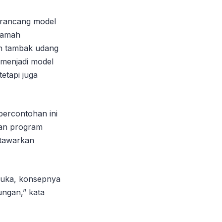
erancang model
ramah
an tambak udang
 menjadi model
etapi juga
percontohan ini
gan program
itawarkan
ibuka, konsepnya
ungan,” kata