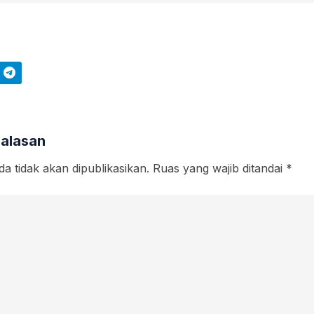
Telegram
Balasan
a tidak akan dipublikasikan.
Ruas yang wajib ditandai
*