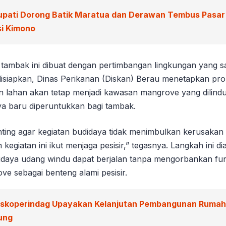
upati Dorong Batik Maratua dan Derawan Tembus Pasar
si Kimono
tambak ini dibuat dengan pertimbangan lingkungan yang sa
disiapkan, Dinas Perikanan (Diskan) Berau menetapkan prop
en lahan akan tetap menjadi kawasan mangrove yang dilind
ya baru diperuntukkan bagi tambak.
nting agar kegiatan budidaya tidak menimbulkan kerusakan
 kegiatan ini ikut menjaga pesisir,” tegasnya. Langkah ini d
daya udang windu dapat berjalan tanpa mengorbankan fung
e sebagai benteng alami pesisir.
iskoperindag Upayakan Kelanjutan Pembangunan Rumah 
ung