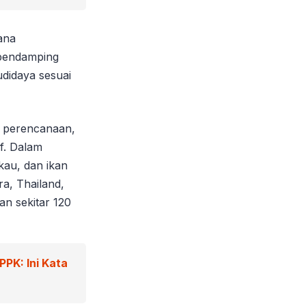
ana
 pendamping
udidaya sesuai
p perencanaan,
f. Dalam
kau, dan ikan
a, Thailand,
n sekitar 120
PK: Ini Kata