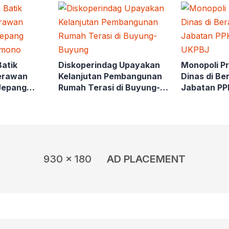
Batik
Diskoperindag Upayakan
Monopoli Pr
erawan
Kelanjutan Pembangunan
Dinas di Be
Jepang
Rumah Terasi di Buyung-
Jabatan PPK
Kimono
Buyung
UKPBJ
930 x 180
AD PLACEMENT