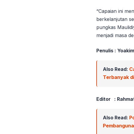
“Capaian ini me
berkelanjutan se
pungkas Maulid
menjadi masa de
Penulis : Yoaki
Also Read:
C
Terbanyak di
Editor : Rahma
Also Read:
P
Pembangunan