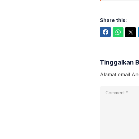
Share this:
Facebook
WhatsApp
Twitter
Tinggalkan 
Alamat email And