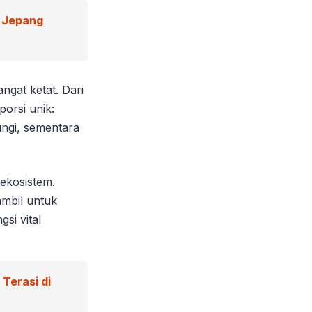
 Jepang
ngat ketat. Dari
orsi unik:
ungi, sementara
 ekosistem.
iambil untuk
si vital
Terasi di