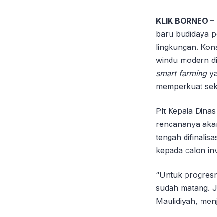
KLIK BORNEO –
baru budidaya p
lingkungan. Kon
windu modern di
smart farming
ya
memperkuat sekt
Plt Kepala Dina
rencananya akan
tengah difinali
kepada calon inv
“Untuk progresn
sudah matang. Ja
Maulidiyah, men