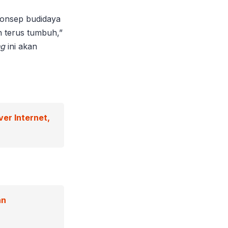
konsep budidaya
an terus tumbuh,”
ng
ini akan
er Internet,
an