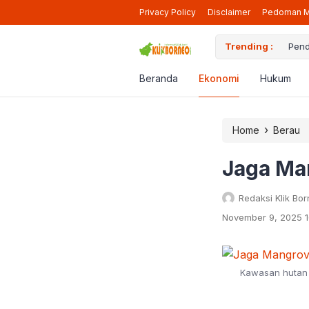
Privacy Policy
Disclaimer
Pedoman M
iap Beroperasi Lagi di Berau
Trending :
Pendaf
Beranda
Ekonomi
Hukum
›
Home
Berau
Jaga Ma
Redaksi Klik Bo
November 9, 2025 1
Kawasan hutan 