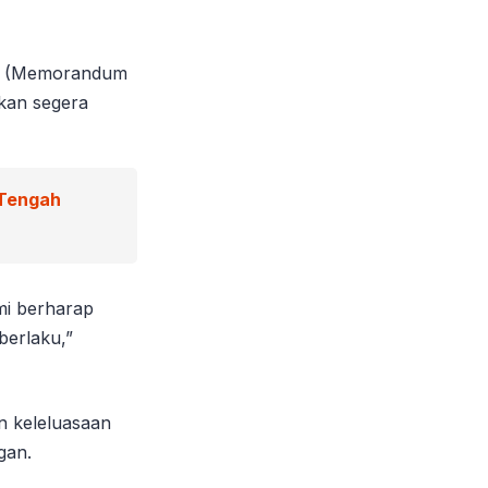
an (Memorandum
kan segera
 Tengah
mi berharap
berlaku,”
n keleluasaan
gan.