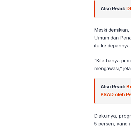
Also Read:
D
Meski demikian, 
Umum dan Penat
itu ke depannya.
“Kita hanya pem
mengawasi,” jela
Also Read:
B
PSAD oleh Pe
Diakuinya, prog
5 persen, yang