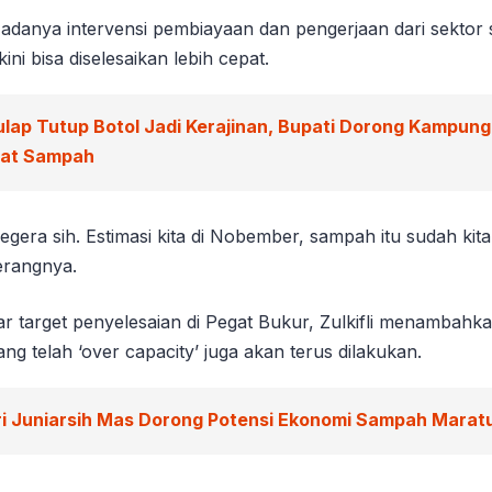
danya intervensi pembiayaan dan pengerjaan dari sektor s
ini bisa diselesaikan lebih cepat.
ulap Tutup Botol Jadi Kerajinan, Bupati Dorong Kampun
wat Sampah
egera sih. Estimasi kita di Nobember, sampah itu sudah kita
erangnya.
r target penyelesaian di Pegat Bukur, Zulkifli menamba
g telah ‘over capacity’ juga akan terus dilakukan.
ri Juniarsih Mas Dorong Potensi Ekonomi Sampah Marat