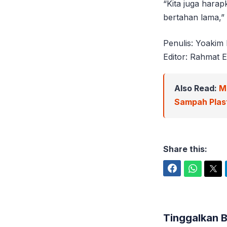
“Kita juga hara
bertahan lama,” 
Penulis: Yoakim
Editor: Rahmat E
Also Read:
M
Sampah Plast
Share this:
Facebook
WhatsApp
Twitter
Tinggalkan 