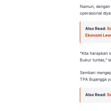
Namun, dengan a
operasional diyak
Also Read:
S
Ekonomi Le
“Kita harapkan s
Bukur tuntas,” t
Sembari mengeja
TPA Bujangga yan
Also Read:
S