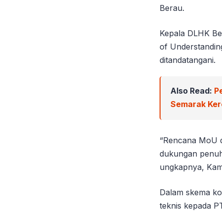
Berau.
Kepala DLHK Be
of Understandin
ditandatangani.
Also Read:
P
Semarak Ker
“Rencana MoU de
dukungan penuh 
ungkapnya, Kami
Dalam skema kol
teknis kepada P