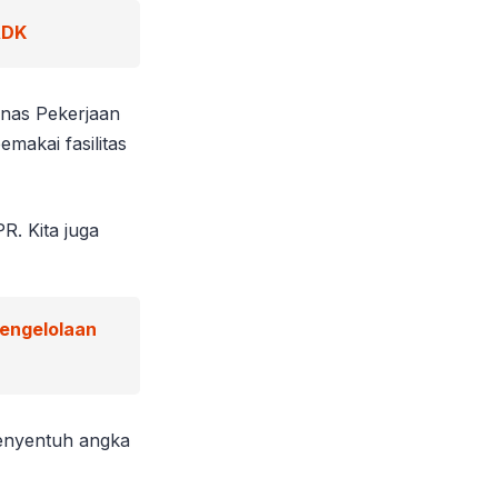
ADK
inas Pekerjaan
akai fasilitas
. Kita juga
Pengelolaan
menyentuh angka