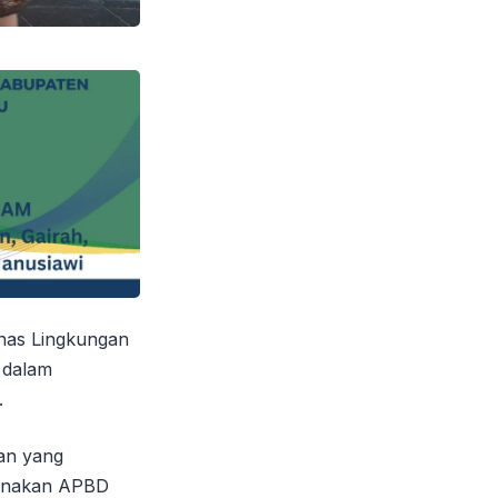
nas Lingkungan
 dalam
.
ran yang
gunakan APBD