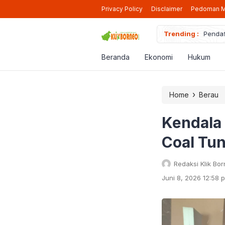
Privacy Policy
Disclaimer
Pedoman M
iap Beroperasi Lagi di Berau
Trending :
Pendaf
Beranda
Ekonomi
Hukum
›
Home
Berau
Kendala
Coal Tu
Redaksi Klik Bo
Juni 8, 2026 12:58 