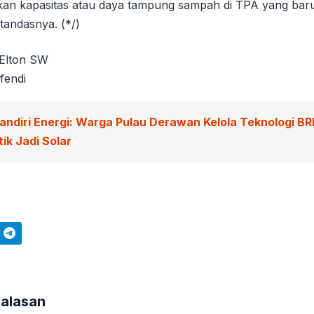
pkan kapasitas atau daya tampung sampah di TPA yang bar
tandasnya. (*/)
 Elton SW
fendi
andiri Energi: Warga Pulau Derawan Kelola Teknologi BR
ik Jadi Solar
Telegram
Balasan