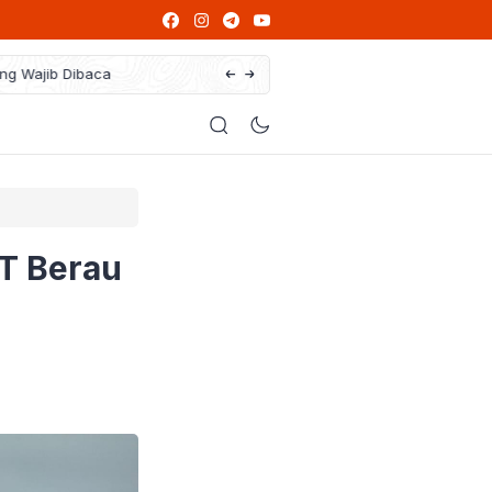
ng Wajib Dibaca
Ikut Program PPG, Guru Honorer Bisa Jad
T Berau