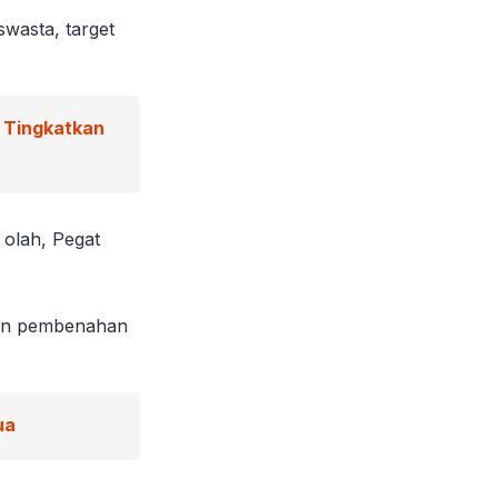
wasta, target
g Tingkatkan
 olah, Pegat
hkan pembenahan
ua