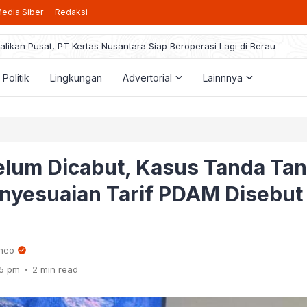
edia Siber
Redaksi
alikan Pusat, PT Kertas Nusantara Siap Beroperasi Lagi di Berau
taran Beasiswa Berau Cerdas 2025 Resmi Dibuka, Berikut Pedoman ya
rogram PPG, Guru Honorer Bisa Jadi PPPK: BKPSDM Menanti Arahan Pus
Politik
Lingkungan
Advertorial
Lainnnya
 Gunakan Dana BK3 demi Kepentingan Pribadi, Kakam Bumi Jaya Harus
a Berau Rencanakan Pemangkasan Pajak Hiburan Jadi 40 Persen, Ini
elum Dicabut, Kasus Tanda Ta
enyesuaian Tarif PDAM Disebut
rneo
.
55 pm
2 min read