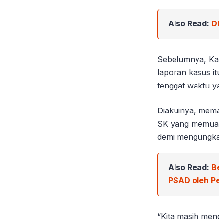
Also Read:
D
Sebelumnya, Kas
laporan kasus it
tenggat waktu ya
Diakuinya, mema
SK yang memuat 
demi mengungkap 
Also Read:
B
PSAD oleh Pe
“Kita masih menc