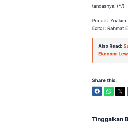
tandasnya. (*/)
Penulis: Yoakim
Editor: Rahmat E
Also Read:
S
Ekonomi Le
Share this:
Facebook
WhatsApp
Twitter
Tinggalkan 