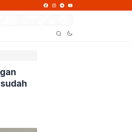
ng Wajib Dibaca
at
 Diperiksa
 Alasannya
ngan
 sudah