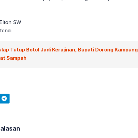
 Elton SW
fendi
ulap Tutup Botol Jadi Kerajinan, Bupati Dorong Kampun
wat Sampah
Telegram
Balasan