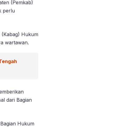
paten (Pemkab)
k perlu
an (Kabag) Hukum
ra wartawan.
 Tengah
memberikan
al dari Bagian
n Bagian Hukum