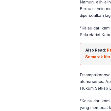
Namun, alih-ali
Berau sendiri me
dipersoalkan lagi
“Kalau dari kam
Sekretariat Kab
Also Read:
P
Semarak Ker
Disampaikannya,
atensi serius. A
Hukum Setkab Be
“Kalau dari kam
yang membuat la