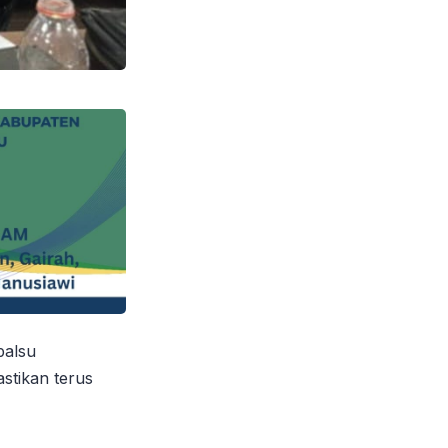
palsu
stikan terus