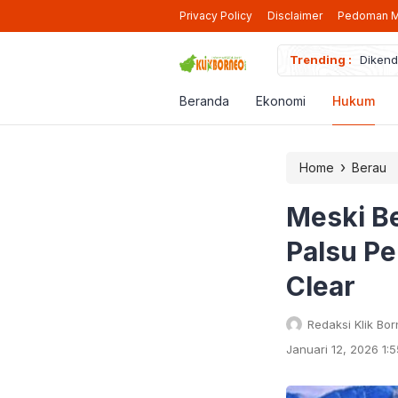
Privacy Policy
Disclaimer
Pedoman M
Trending :
Dikend
Pendaf
Ikut P
Beranda
Ekonomi
Hukum
Diduga
Bapend
›
Home
Berau
Meski B
Palsu P
Clear
Redaksi Klik Bo
Januari 12, 2026 1: