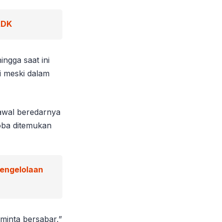
ADK
ngga saat ini
ki meski dalam
awal beredarnya
oba ditemukan
Pengelolaan
minta bersabar,”