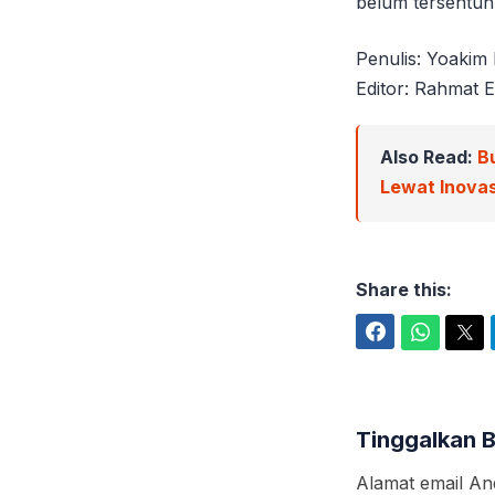
belum tersentuh
Penulis: Yoakim
Editor: Rahmat E
Also Read:
B
Lewat Inova
Share this:
Facebook
WhatsApp
Twitter
Tinggalkan 
Alamat email And