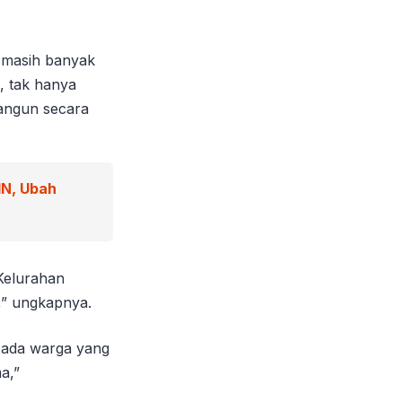
 masih banyak
, tak hanya
bangun secara
IN, Ubah
 Kelurahan
” ungkapnya.
 ada warga yang
a,”