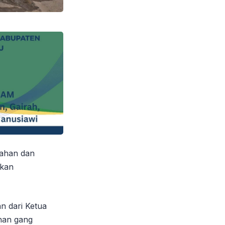
mahan dan
ukan
n dari Ketua
nan gang