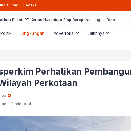
edia Siber
Redaksi
alikan Pusat, PT Kertas Nusantara Siap Beroperasi Lagi di Berau
taran Beasiswa Berau Cerdas 2025 Resmi Dibuka, Berikut Pedoman ya
rogram PPG, Guru Honorer Bisa Jadi PPPK: BKPSDM Menanti Arahan Pus
Politik
Lingkungan
Advertorial
Lainnnya
 Gunakan Dana BK3 demi Kepentingan Pribadi, Kakam Bumi Jaya Harus
a Berau Rencanakan Pemangkasan Pajak Hiburan Jadi 40 Persen, Ini
isperkim Perhatikan Pembang
Wilayah Perkotaan
rneo
.
8 pm
2 min read