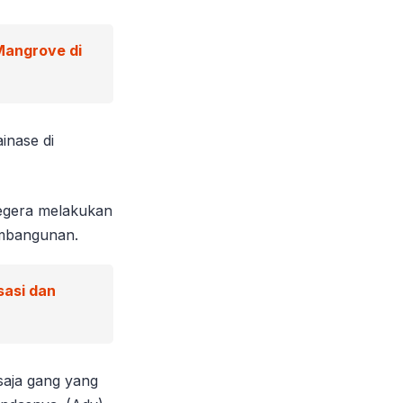
Mangrove di
inase di
segera melakukan
embangunan.
sasi dan
 saja gang yang