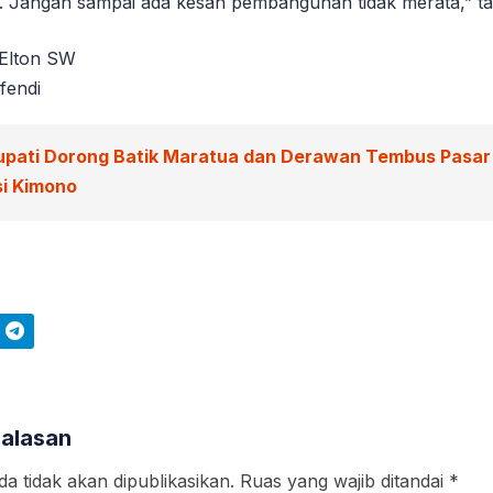
. Jangan sampai ada kesan pembangunan tidak merata,” t
 Elton SW
fendi
upati Dorong Batik Maratua dan Derawan Tembus Pasar
si Kimono
Telegram
Balasan
a tidak akan dipublikasikan.
Ruas yang wajib ditandai
*