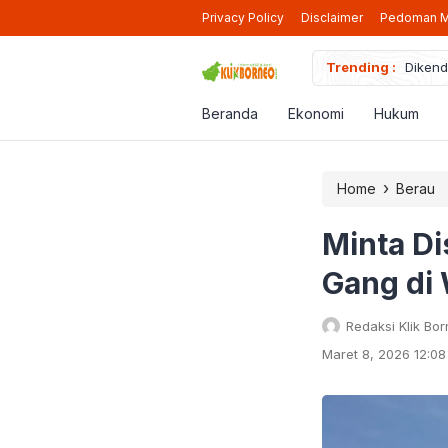
Privacy Policy
Disclaimer
Pedoman M
Trending :
Dikend
Pendaf
Ikut P
Beranda
Ekonomi
Hukum
Diduga
Bapend
›
Home
Berau
Minta D
Gang di 
Redaksi Klik Bo
Maret 8, 2026 12:0