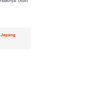
andasnya. (Adv)
 Jepang