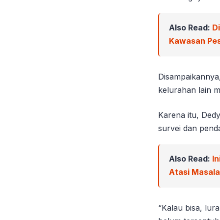
Also Read:
D
Kawasan Pes
Disampaikannya,
kelurahan lain m
Karena itu, Ded
survei dan pend
Also Read:
In
Atasi Masal
“Kalau bisa, lur