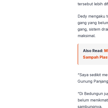
tersebut lebih 
Dedy mengaku te
gang yang belum
gang, sistem dra
maksimal.
Also Read:
M
Sampah Plast
“Saya sedikit me
Gunung Panjang
“Di Bedungun ju
belum menikmati 
sambungnya.