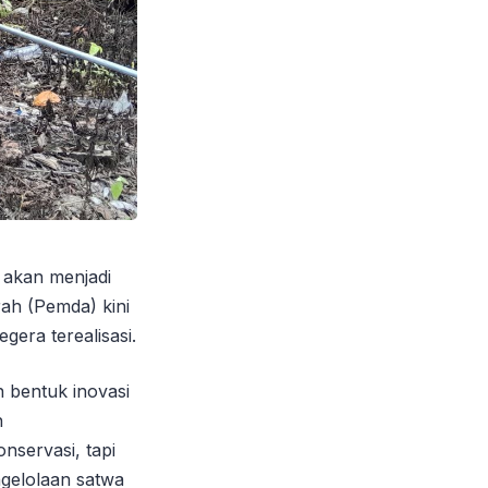
akan menjadi
ah (Pemda) kini
era terealisasi.
 bentuk inovasi
n
nservasi, tapi
ngelolaan satwa