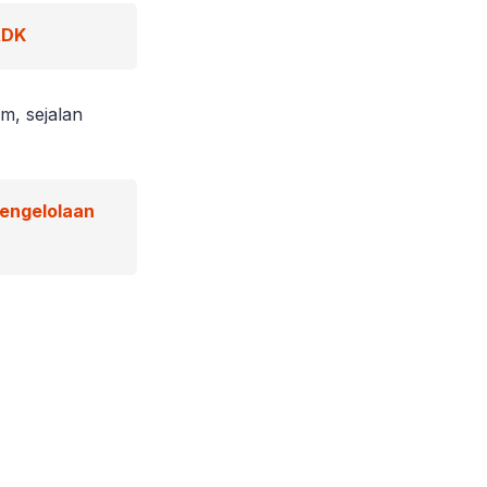
ADK
m, sejalan
Pengelolaan