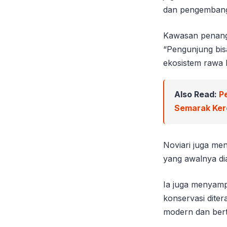
dan pengembang
Kawasan penangk
“Pengunjung bisa
ekosistem rawa 
Also Read:
P
Semarak Ker
Noviari juga me
yang awalnya di
Ia juga menyamp
konservasi diter
modern dan bert