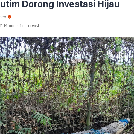
utim Dorong Investasi Hijau
rneo
.
11:14 am
1 min read