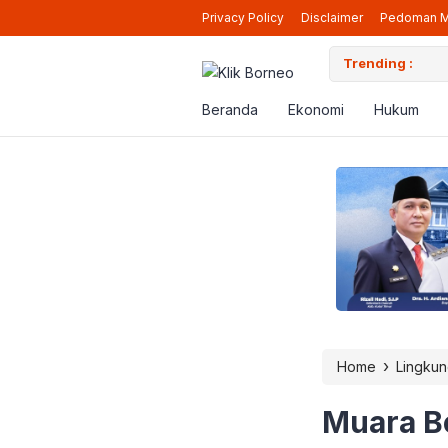
Privacy Policy
Disclaimer
Pedoman M
ara Siap Beroperasi Lagi di Berau
Trending :
Pen
Beranda
Ekonomi
Hukum
›
Home
Lingku
Muara B