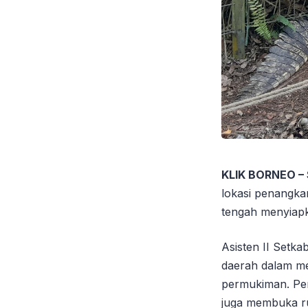
KLIK BORNEO –
lokasi penangka
tengah menyiapk
Asisten II Setk
daerah dalam me
permukiman. Pem
juga membuka rua