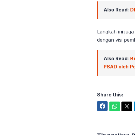
Also Read:
D
Langkah ini jug
dengan visi pe
Also Read:
B
PSAD oleh Pe
Share this:
Facebook
WhatsApp
Twitter