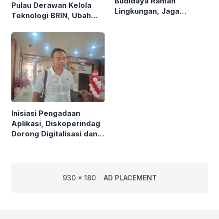
Budidaya Ramah
Pulau Derawan Kelola
Lingkungan, Jaga
Teknologi BRIN, Ubah
Mangrove di Kawasan
Sampah Plastik Jadi
Pesisir
Solar
Inisiasi Pengadaan
Aplikasi, Diskoperindag
Dorong Digitalisasi dan
Atasi Masalah Mendasar
UMKM
930 x 180
AD PLACEMENT