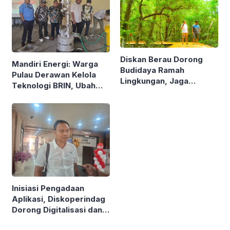
Diskan Berau Dorong
Mandiri Energi: Warga
Budidaya Ramah
Pulau Derawan Kelola
Lingkungan, Jaga
Teknologi BRIN, Ubah
Mangrove di Kawasan
Sampah Plastik Jadi
Pesisir
Solar
Inisiasi Pengadaan
Aplikasi, Diskoperindag
Dorong Digitalisasi dan
Atasi Masalah Mendasar