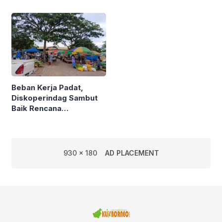
Semarak Kereta
Kalimantan
Beban Kerja Padat,
Diskoperindag Sambut
Baik Rencana
Pengelolaan PSAD oleh
Perusda Bhakti Praja
930 x 180
AD PLACEMENT