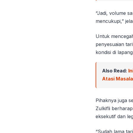
“Jadi, volume s
mencukupi,” jela
Untuk mencegah a
penyesuaian tarif
kondisi di lapang
Also Read:
In
Atasi Masal
Pihaknya juga se
Zulkifli berhara
eksekutif dan leg
“Sudah lama tari