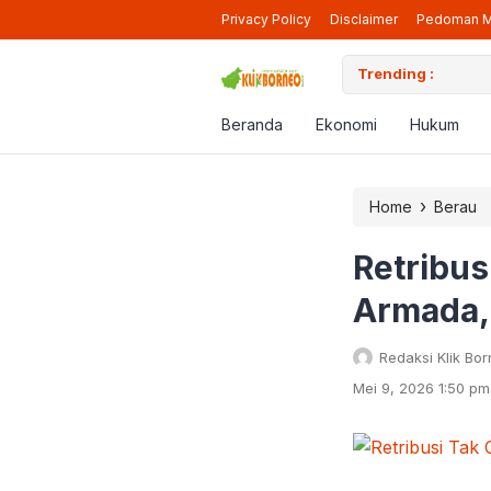
Privacy Policy
Disclaimer
Pedoman M
iap Beroperasi Lagi di Berau
Trending :
Pendaf
Beranda
Ekonomi
Hukum
›
Home
Berau
Retribus
Armada, 
Redaksi Klik Bo
Mei 9, 2026 1:50 pm