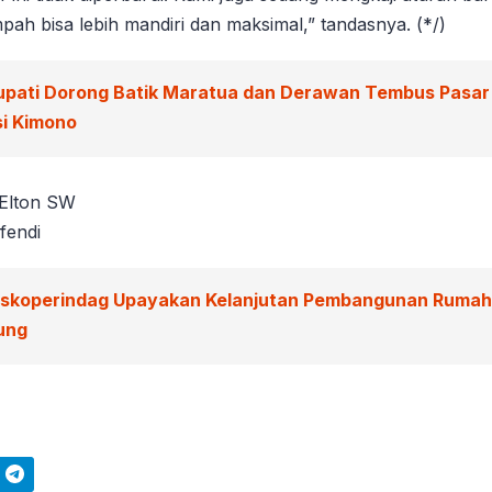
ah bisa lebih mandiri dan maksimal,” tandasnya. (*/)
upati Dorong Batik Maratua dan Derawan Tembus Pasar
si Kimono
 Elton SW
fendi
iskoperindag Upayakan Kelanjutan Pembangunan Rumah 
ung
Telegram