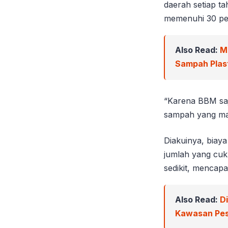
daerah setiap t
memenuhi 30 pe
Also Read:
M
Sampah Plast
“Karena BBM saja
sampah yang ma
Diakuinya, biay
jumlah yang cuk
sedikit, mencapa
Also Read:
D
Kawasan Pes