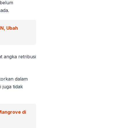
 belum
ada.
IN, Ubah
t angka retribusi
torkan dalam
juga tidak
Mangrove di