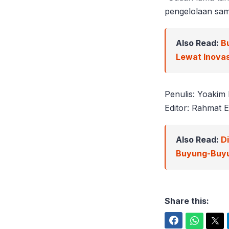
pengelolaan samp
Also Read:
B
Lewat Inova
Penulis: Yoakim
Editor: Rahmat E
Also Read:
D
Buyung-Buy
Share this:
Facebook
WhatsApp
Twitter