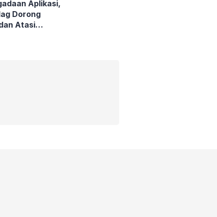
gadaan Aplikasi,
dag Dorong
 dan Atasi
endasar UMKM