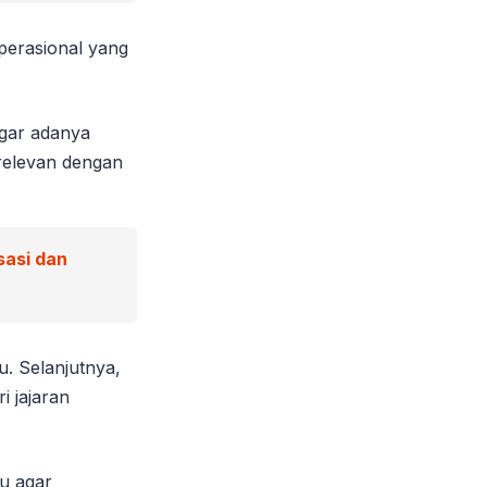
perasional yang
agar adanya
i relevan dengan
sasi dan
u. Selanjutnya,
i jajaran
ru agar