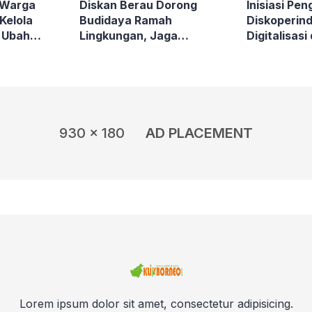
: Warga
Diskan Berau Dorong
Inisiasi Pen
Kelola
Budidaya Ramah
Diskoperin
, Ubah
Lingkungan, Jaga
Digitalisasi
Jadi Solar
Mangrove di Kawasan
Masalah M
Pesisir
930 x 180
AD PLACEMENT
Lorem ipsum dolor sit amet, consectetur adipisicing.