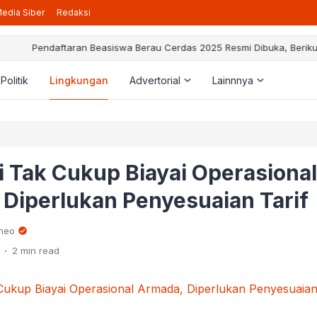
edia Siber
Redaksi
taran Beasiswa Berau Cerdas 2025 Resmi Dibuka, Berikut Pedoman ya
Politik
Lingkungan
Advertorial
Lainnnya
i Tak Cukup Biayai Operasional
Diperlukan Penyesuaian Tarif
rneo
.
2 min read