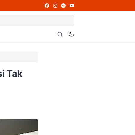
ng Wajib Dibaca
at
 Diperiksa
 Alasannya
i Tak