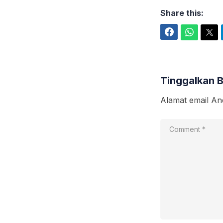
Share this:
Facebook
WhatsApp
Twitter
Tinggalkan 
Alamat email And