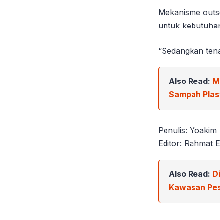
Mekanisme outso
untuk kebutuhan
“Sedangkan tenag
Also Read:
M
Sampah Plast
Penulis: Yoakim
Editor: Rahmat E
Also Read:
D
Kawasan Pes