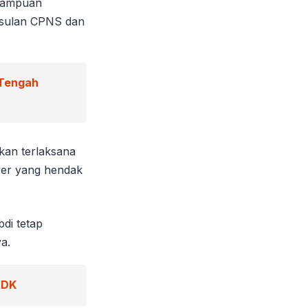
emampuan
usulan CPNS dan
 Tengah
kan terlaksana
rer yang hendak
di tetap
a.
ADK