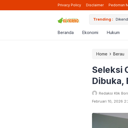
Privacy Policy
Disclaimer
Pedoman M
Trending :
Dikend
Pendaf
Ikut P
Beranda
Ekonomi
Hukum
Diduga
Bapend
›
Home
Berau
Seleksi
Dibuka,
Redaksi Klik Bo
Februari 10, 2026 2