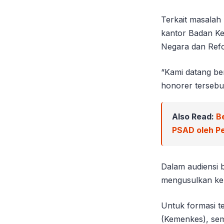
Terkait masalah
kantor Badan K
Negara dan Refo
“Kami datang b
honorer tersebut
Also Read:
B
PSAD oleh Pe
Dalam audiensi 
mengusulkan keb
Untuk formasi t
(Kemenkes), sem