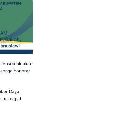
ensi tidak akan
n tenaga honorer
mber Daya
elum dapat