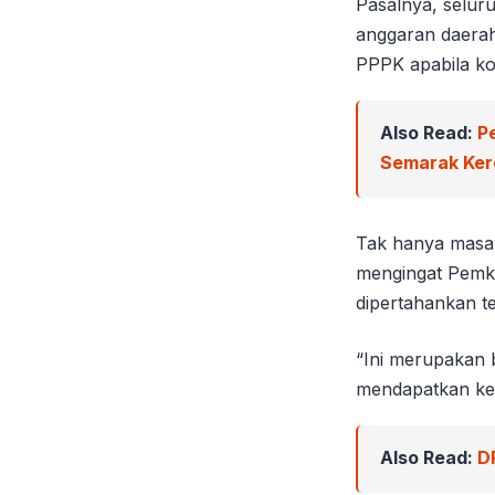
Pasalnya, selur
anggaran daera
PPPK apabila ko
Also Read:
P
Semarak Ker
Tak hanya masal
mengingat Pemk
dipertahankan t
“Ini merupakan 
mendapatkan kepa
Also Read:
D