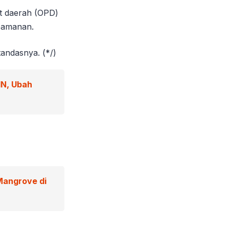
t daerah (OPD)
keamanan.
andasnya. (*/)
IN, Ubah
Mangrove di