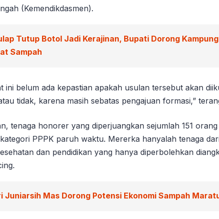
ngah (Kemendikdasmen).
ulap Tutup Botol Jadi Kerajinan, Bupati Dorong Kampun
wat Sampah
t ini belum ada kepastian apakah usulan tersebut akan diik
atau tidak, karena masih sebatas pengajuan formasi,” tera
, tenaga honorer yang diperjuangkan sejumlah 151 orang t
kategori PPPK paruh waktu. Mererka hanyalah tenaga dari
 kesehatan dan pendidikan yang hanya diperbolehkan diangk
ing.
ri Juniarsih Mas Dorong Potensi Ekonomi Sampah Marat