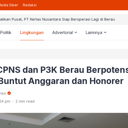
edia Siber
Redaksi
alikan Pusat, PT Kertas Nusantara Siap Beroperasi Lagi di Berau
taran Beasiswa Berau Cerdas 2025 Resmi Dibuka, Berikut Pedoman ya
rogram PPG, Guru Honorer Bisa Jadi PPPK: BKPSDM Menanti Arahan Pus
Politik
Lingkungan
Advertorial
Lainnnya
 Gunakan Dana BK3 demi Kepentingan Pribadi, Kakam Bumi Jaya Harus
a Berau Rencanakan Pemangkasan Pajak Hiburan Jadi 40 Persen, Ini
 CPNS dan P3K Berau Berpotens
 Buntut Anggaran dan Honorer
rneo
.
:24 pm
2 min read