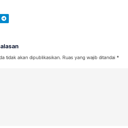
Telegram
Balasan
a tidak akan dipublikasikan.
Ruas yang wajib ditandai
*