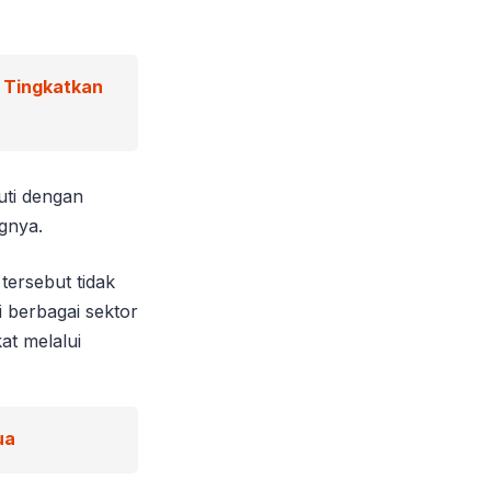
g Tingkatkan
uti dengan
ngnya.
ersebut tidak
 berbagai sektor
at melalui
ua