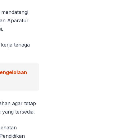
h mendatangi
an Aparatur
i.
kerja tenaga
Pengelolaan
ahan agar tetap
yang tersedia.
sehatan
Pendidikan