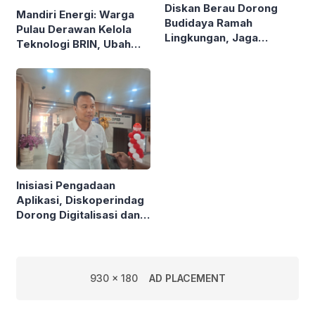
Diskan Berau Dorong
Mandiri Energi: Warga
Budidaya Ramah
Pulau Derawan Kelola
Lingkungan, Jaga
Teknologi BRIN, Ubah
Mangrove di Kawasan
Sampah Plastik Jadi
Pesisir
Solar
Inisiasi Pengadaan
Aplikasi, Diskoperindag
Dorong Digitalisasi dan
Atasi Masalah Mendasar
UMKM
930 x 180
AD PLACEMENT