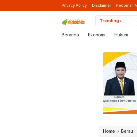
Privacy Policy
Disclaimer
Pedoman M
iap Beroperasi Lagi di Berau
Trending :
Pendaf
Beranda
Ekonomi
Hukum
›
Home
Berau