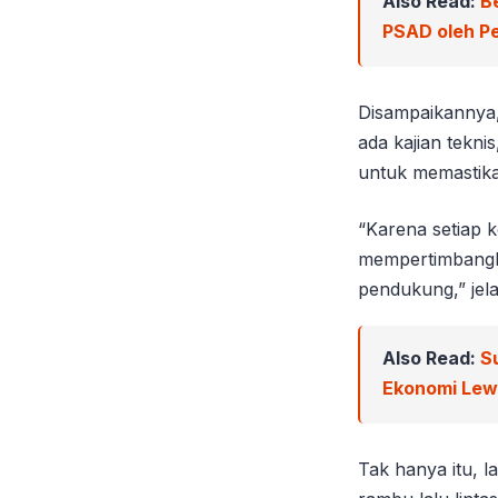
Also Read:
B
PSAD oleh Pe
Disampaikannya, 
ada kajian tekni
untuk memastikan
“Karena setiap 
mempertimbangka
pendukung,” jel
Also Read:
S
Ekonomi Le
Tak hanya itu, l