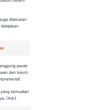
sebelum sistem
juga dilakukan
 kebijakan
ua
 tanggung jawab
sian dan tokoh
mprehensif.
ba yang kemudian
ya. (Adv)