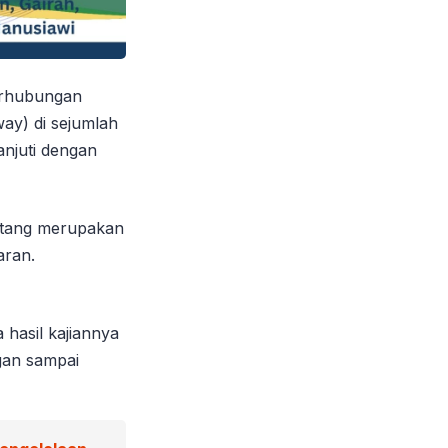
erhubungan
ay) di sejumlah
anjuti dengan
matang merupakan
aran.
 hasil kajiannya
gan sampai