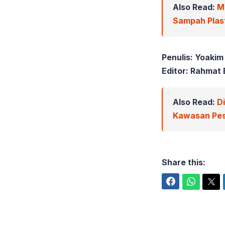
Also Read:
M
Sampah Plast
Penulis: Yoakim
Editor: Rahmat 
Also Read:
D
Kawasan Pes
Share this:
Facebook
WhatsApp
Twitter