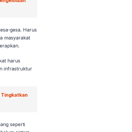
Pengelolaan
gesa-gesa. Harus
ada masyarakat
terapkan.
kat harus
 infrastruktur
g Tingkatkan
jang seperti