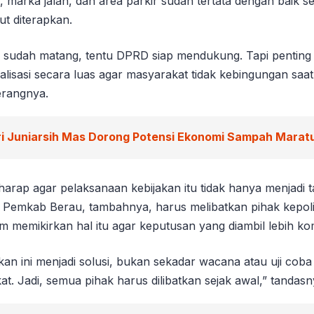
s, marka jalan, dan area parkir sudah tertata dengan baik 
ut diterapkan.
a sudah matang, tentu DPRD siap mendukung. Tapi penting 
ialisasi secara luas agar masyarakat tidak kebingungan saat
erangnya.
ri Juniarsih Mas Dorong Potensi Ekonomi Sampah Marat
harap agar pelaksanaan kebijakan itu tidak hanya menjadi
Pemkab Berau, tambahnya, harus melibatkan pihak kepoli
m memikirkan hal itu agar keputusan yang diambil lebih ko
jakan ini menjadi solusi, bukan sekadar wacana atau uji co
at. Jadi, semua pihak harus dilibatkan sejak awal,” tandasn