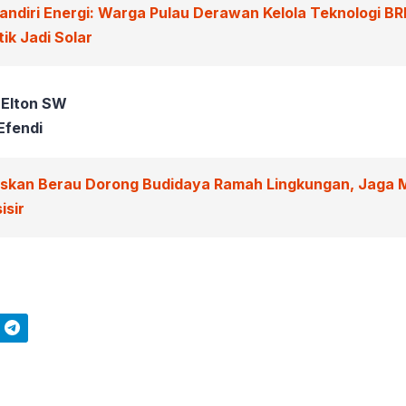
andiri Energi: Warga Pulau Derawan Kelola Teknologi BR
ik Jadi Solar
 Elton SW
Efendi
iskan Berau Dorong Budidaya Ramah Lingkungan, Jaga 
isir
Telegram