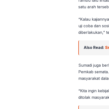
rambu lalu linta
satu arah terseb
“Kalau kajianny
uji coba dan sos
diberlakukan,” t
Also Read:
S
Sumadi juga ber
Pemkab semata. 
masyarakat dala
“Kita ingin kebi
ditolak masyarak