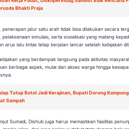
eban Kerja Padat, Diskoperindag Sambut Baik Rencana 
rusda Bhakti Praja
penerapan jalur satu arah tidak bisa dilakukan secara ter
s, pelaksanaan simulasi, serta sosialisasi yang matang kep
 arus lalu lintas tetap berjalan lancar setelah kebijakan di
kebijakan yang berdampak langsung pada aktivitas masyara
n berbagai aspek, mulai dari akses warga hingga kesiapan
asnya.
ulap Tutup Botol Jadi Kerajinan, Bupati Dorong Kampun
wat Sampah
anjut Sumadi, Dishub juga harus memastikan fasilitas penun