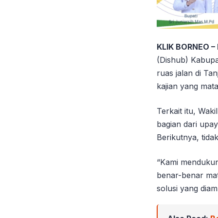
KLIK BORNEO –
(Dishub) Kabupa
ruas jalan di Ta
kajian yang mat
Terkait itu, Wa
bagian dari upa
Berikutnya, tid
“Kami mendukung 
benar-benar mat
solusi yang diam