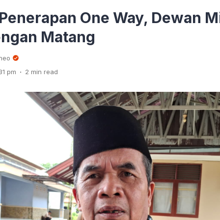
Penerapan One Way, Dewan M
Dengan Matang
rneo
.
31 pm
2 min read