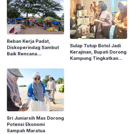
Beban Kerja Padat,
Sulap Tutup Botol Jadi
Diskoperindag Sambut
Kerajinan, Bupati Dorong
Baik Rencana
Kampung Tingkatkan
Pengelolaan PSAD oleh
Ekonomi Lewat Sampah
Perusda Bhakti Praja
Sri Juniarsih Mas Dorong
Potensi Ekonomi
Sampah Maratua