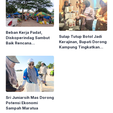
Beban Kerja Padat,
Sulap Tutup Botol Jadi
Diskoperindag Sambut
Kerajinan, Bupati Dorong
Baik Rencana
Kampung Tingkatkan
Pengelolaan PSAD oleh
Ekonomi Lewat Sampah
Perusda Bhakti Praja
Sri Juniarsih Mas Dorong
Potensi Ekonomi
Sampah Maratua