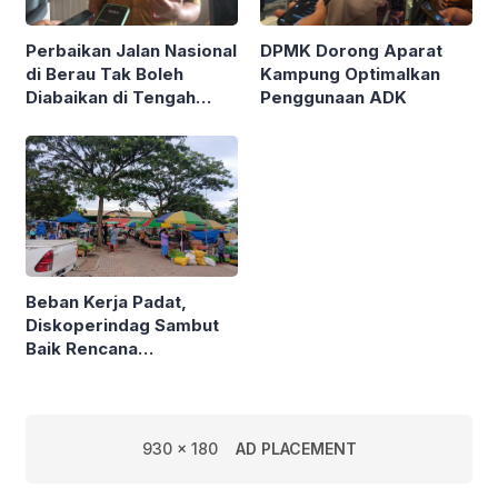
Perbaikan Jalan Nasional
DPMK Dorong Aparat
di Berau Tak Boleh
Kampung Optimalkan
Diabaikan di Tengah
Penggunaan ADK
Semarak Kereta
Kalimantan
Beban Kerja Padat,
Diskoperindag Sambut
Baik Rencana
Pengelolaan PSAD oleh
Perusda Bhakti Praja
930 x 180
AD PLACEMENT