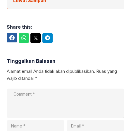
Lewat Sampah
Share this:
Facebook
WhatsApp
Twitter
Telegram
Tinggalkan Balasan
Alamat email Anda tidak akan dipublikasikan.
Ruas yang
wajib ditandai
*