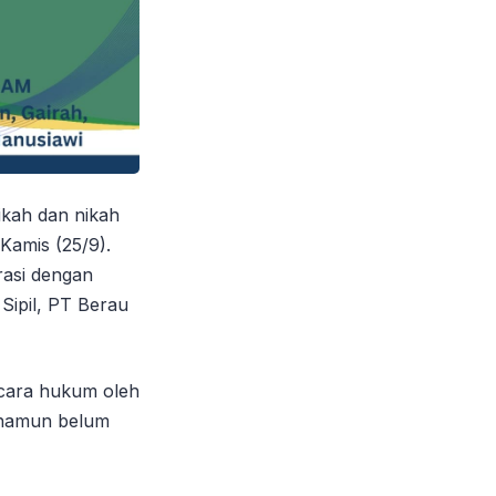
ikah dan nikah
Kamis (25/9).
rasi dengan
ipil, PT Berau
cara hukum oleh
, namun belum