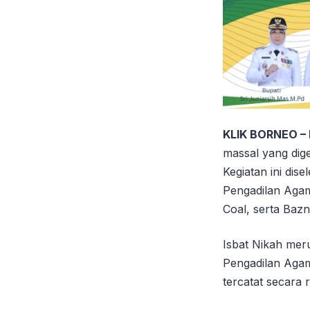
KLIK BORNEO –
massal yang dig
Kegiatan ini di
Pengadilan Agam
Coal, serta Baz
Isbat Nikah me
Pengadilan Agam
tercatat secara 