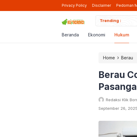
Privacy Policy
Disclaimer
Pedoman M
iap Beroperasi Lagi di Berau
Trending :
Pendaf
Beranda
Ekonomi
Hukum
›
Home
Berau
Berau Co
Pasanga
Redaksi Klik Bo
September 26, 2025