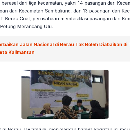
n berasal dari tiga kecamatan, yakni 14 pasangan dari Kec
gan dari Kecamatan Sambaliung, dan 13 pasangan dari K
T Berau Coal, perusahaan memfasilitasi pasangan dari Ko
 Petung Merancang Ulu.
erbaikan Jalan Nasional di Berau Tak Boleh Diabaikan di
eta Kalimantan
sial Berau, Iswahyudi, menjelaskan bahwa kegiatan ini me