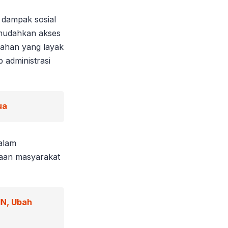
 dampak sosial
memudahkan akses
ahan yang layak
 administrasi
ua
alam
raan masyarakat
IN, Ubah