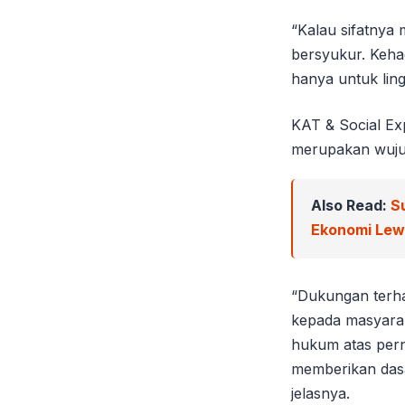
“Kalau sifatnya
bersyukur. Keha
hanya untuk ling
KAT & Social Ex
merupakan wuju
Also Read:
S
Ekonomi Le
“Dukungan terha
kepada masyara
hukum atas pern
memberikan dasa
jelasnya.