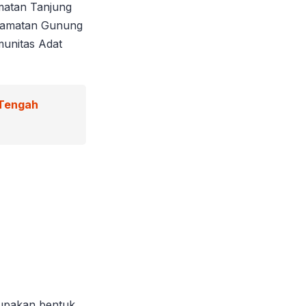
amatan Tanjung
ecamatan Gunung
munitas Adat
 Tengah
rupakan bentuk