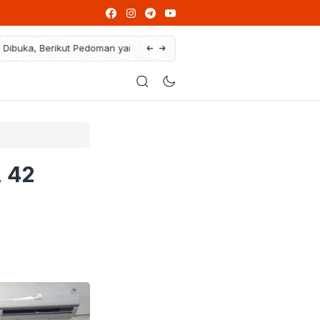
ng Wajib Dibaca
Ikut Program PPG, Guru Honorer Bisa Jad
, 42