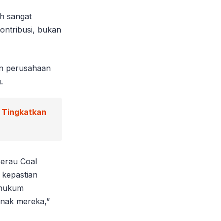
ah sangat
ontribusi, bukan
an perusahaan
.
g Tingkatkan
Berau Coal
kepastian
 hukum
anak mereka,”