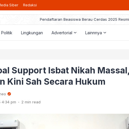
edia Siber
Redaksi
taran Beasiswa Berau Cerdas 2025 Resmi Dibuka, Berikut Pedoman ya
Politik
Lingkungan
Advertorial
Lainnnya
al Support Isbat Nikah Massal
n Kini Sah Secara Hukum
rneo
.
 4:34 pm
2 min read