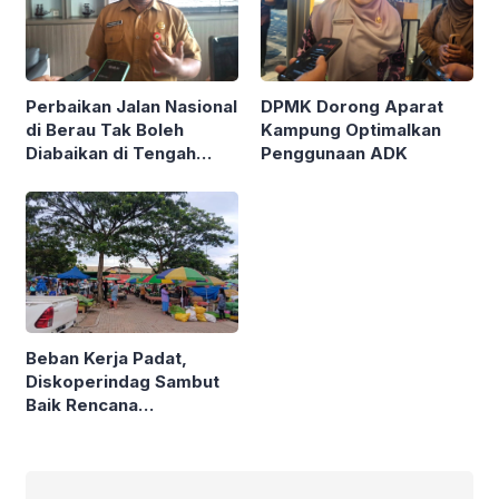
Perbaikan Jalan Nasional
DPMK Dorong Aparat
di Berau Tak Boleh
Kampung Optimalkan
Diabaikan di Tengah
Penggunaan ADK
Semarak Kereta
Kalimantan
Beban Kerja Padat,
Diskoperindag Sambut
Baik Rencana
Pengelolaan PSAD oleh
Perusda Bhakti Praja