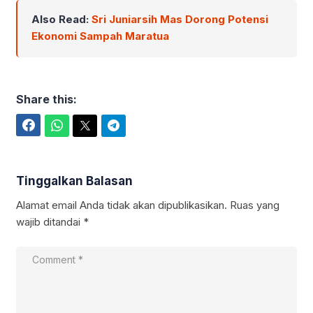
Also Read:
Sri Juniarsih Mas Dorong Potensi
Ekonomi Sampah Maratua
Share this:
Facebook
WhatsApp
Twitter
Telegram
Tinggalkan Balasan
Alamat email Anda tidak akan dipublikasikan.
Ruas yang
wajib ditandai
*