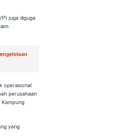
JP) juga diguga
laim
Pengelolaan
k operasional
mbah perusahaan
ri Kampung
ang yang