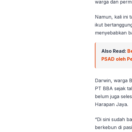
warga dan permu
Namun, kali ini
ikut bertanggung
menyebabkan banj
Also Read:
B
PSAD oleh Pe
Darwin, warga B
PT BBA sejak ta
belum juga sele
Harapan Jaya.
“Di sini sudah 
berkebun di pas