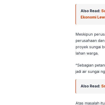
Also Read:
S
Ekonomi Le
Meskipun perusa
perusahaan dan 
proyek sungai b
lahan warga.
“Sebagian petan
jadi air sungai n
Also Read:
S
Atas masalah i