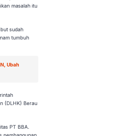
ikan masalah itu
ebut sudah
tanam tumbuh
IN, Ubah
rintah
an (DLHK) Berau
vitas PT BBA.
itas pembangunan