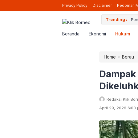
Privacy Policy
Disclaimer
Pedoman M
ara Siap Beroperasi Lagi di Berau
Trending :
Pen
Beranda
Ekonomi
Hukum
›
Home
Berau
Dampak 
Dikeluhk
Redaksi Klik Bo
April 29, 2026 6:03