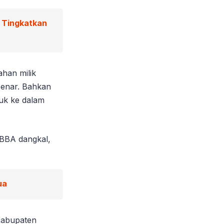
g Tingkatkan
han milik
benar. Bahkan
suk ke dalam
 BBA dangkal,
ua
Kabupaten