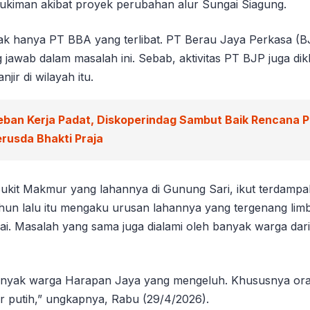
kiman akibat proyek perubahan alur Sungai Siagung.
 tak hanya PT BBA yang terlibat. PT Berau Jaya Perkasa (B
 jawab dalam masalah ini. Sebab, aktivitas PT BJP juga dik
ir di wilayah itu.
eban Kerja Padat, Diskoperindag Sambut Baik Rencana 
rusda Bhakti Praja
ukit Makmur yang lahannya di Gunung Sari, ikut terdampa
hun lalu itu mengaku urusan lahannya yang tergenang li
sai. Masalah yang sama juga dialami oleh banyak warga da
banyak warga Harapan Jaya yang mengeluh. Khususnya or
ir putih,” ungkapnya, Rabu (29/4/2026).