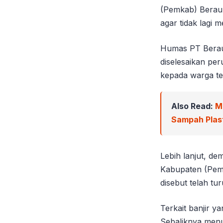
(Pemkab) Berau 
agar tidak lagi
Humas PT Berau
diselesaikan pe
kepada warga te
Also Read:
M
Sampah Plast
Lebih lanjut, d
Kabupaten (Pemk
disebut telah tu
Terkait banjir y
Sebaliknya menur