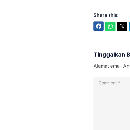
Share this:
Facebook
WhatsApp
Twitter
Tinggalkan 
Alamat email And