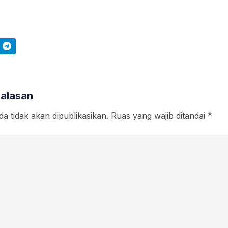
Telegram
Balasan
a tidak akan dipublikasikan.
Ruas yang wajib ditandai
*