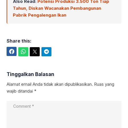
Also Read:
Potensi Produksi 3.500 Ton Tiap
Tahun, Diskan Wacanakan Pembangunan
Pabrik Pengalengan Ikan
Share this:
Facebook
WhatsApp
Twitter
Telegram
Tinggalkan Balasan
Alamat email Anda tidak akan dipublikasikan.
Ruas yang
wajib ditandai
*