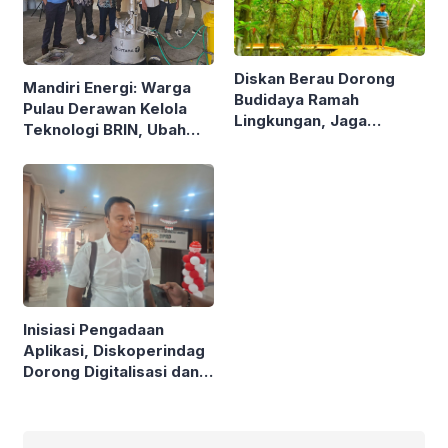
Diskan Berau Dorong
Mandiri Energi: Warga
Budidaya Ramah
Pulau Derawan Kelola
Lingkungan, Jaga
Teknologi BRIN, Ubah
Mangrove di Kawasan
Sampah Plastik Jadi
Pesisir
Solar
Inisiasi Pengadaan
Aplikasi, Diskoperindag
Dorong Digitalisasi dan
Atasi Masalah Mendasar
UMKM