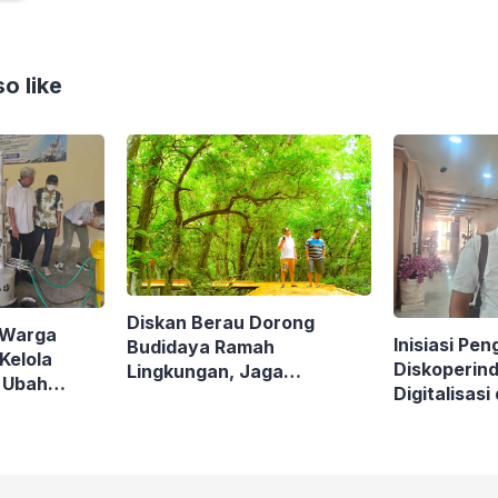
o like
Diskan Berau Dorong
: Warga
Inisiasi Pen
Budidaya Ramah
Kelola
Diskoperin
Lingkungan, Jaga
, Ubah
Digitalisasi
Mangrove di Kawasan
Jadi Solar
Masalah M
Pesisir