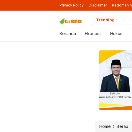
Privacy Policy
Disclaimer
Pedoman M
iap Beroperasi Lagi di Berau
Trending :
Pendaf
Beranda
Ekonomi
Hukum
›
Home
Berau