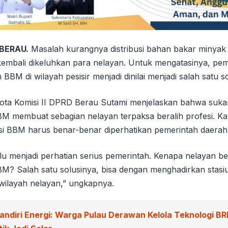
 BERAU.
Masalah kurangnya distribusi bahan bakar minyak
, kembali dikeluhkan para nelayan. Untuk mengatasinya, p
 BBM di wilayah pesisir menjadi dinilai menjadi salah satu so
ggota Komisi II DPRD Berau Sutami menjelaskan bahwa suk
 membuat sebagian nelayan terpaksa beralih profesi. Kar
usi BBM harus benar-benar diperhatikan pemerintah daerah
lu menjadi perhatian serius pemerintah. Kenapa nelayan beg
? Salah satu solusinya, bisa dengan menghadirkan stasiu
wilayah nelayan,” ungkapnya.
andiri Energi: Warga Pulau Derawan Kelola Teknologi BR