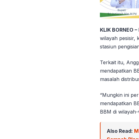
KLIK BORNEO –
wilayah pesisir
stasiun pengisian
Terkait itu, An
mendapatkan BBM
masalah distrib
“Mungkin ini per
mendapatkan BBM
BBM di wilayah-
Also Read:
M