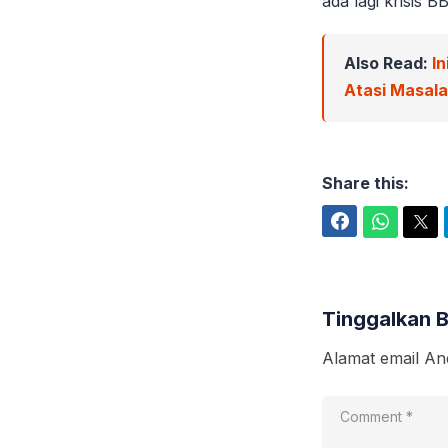
ada lagi krisis 
Also Read:
In
Atasi Masal
Share this:
Facebook
WhatsApp
Twitter
Tinggalkan 
Alamat email And