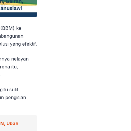
 (BBM) ke
embangunan
lusi yang efektif.
arnya nelayan
ena itu,
.
itu sulit
n pengisian
IN, Ubah