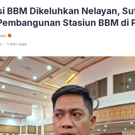
si BBM Dikeluhkan Nelayan, Su
Pembangunan Stasiun BBM di P
rneo
.
m
1 min read