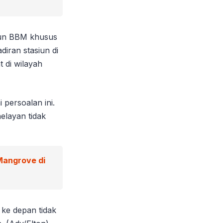
siun BBM khusus
diran stasiun di
t di wilayah
persoalan ini.
elayan tidak
Mangrove di
 ke depan tidak