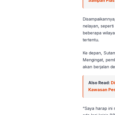
Sampah Plast
Disampaikannya, 
nelayan, seperti
beberapa wilayah 
tertentu.
Ke depan, Sutam
Mengingat, pemb
akan berjalan d
Also Read:
D
Kawasan Pes
“Saya harap ini 