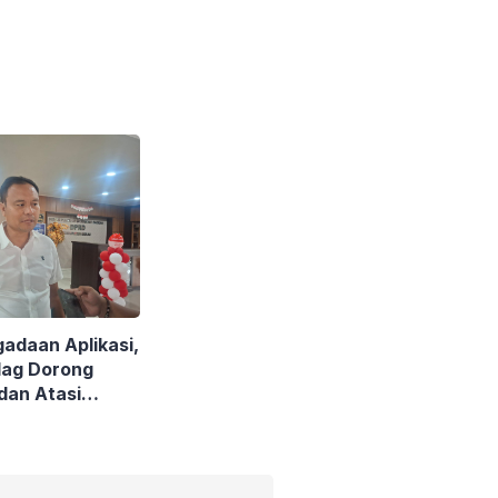
gadaan Aplikasi,
dag Dorong
 dan Atasi
endasar UMKM