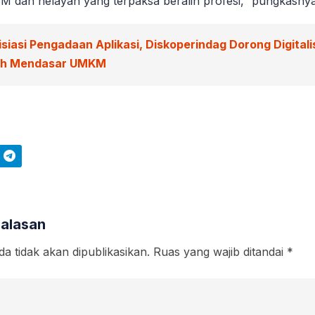
BBM dan nelayan yang terpaksa beralih profesi,” pungkasnya
isiasi Pengadaan Aplikasi, Diskoperindag Dorong Digitali
ah Mendasar UMKM
Telegram
Balasan
a tidak akan dipublikasikan.
Ruas yang wajib ditandai
*