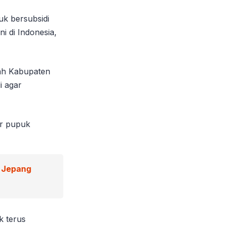
k bersubsidi
i di Indonesia,
tah Kabupaten
i agar
ar pupuk
 Jepang
k terus