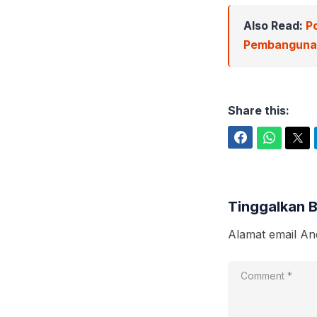
Also Read:
P
Pembangunan
Share this:
Facebook
WhatsApp
Twitter
Tinggalkan 
Alamat email And