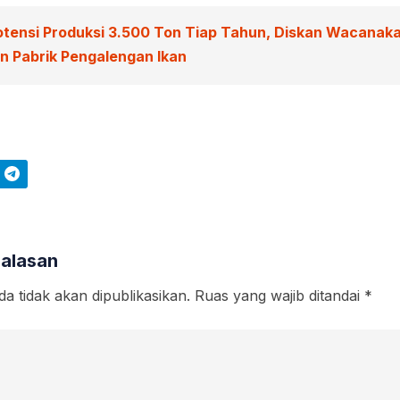
otensi Produksi 3.500 Ton Tiap Tahun, Diskan Wacanak
 Pabrik Pengalengan Ikan
Telegram
Balasan
a tidak akan dipublikasikan.
Ruas yang wajib ditandai
*