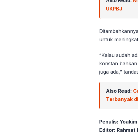
Also Read:
M
UKPBJ
Ditambahkannya, 
untuk meningkat
“Kalau sudah ad
konstan bahkan 
juga ada,” tanda
Also Read:
C
Terbanyak di
Penulis: Yoakim
Editor: Rahmat 