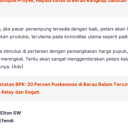
onopoli Proyek, Kepala Dinas di Berau Rangkap Jabatan P
jika pasar penampung tersedia dengan baik, petani akan l
kan produksi, terutama pada komoditas utama seperti padi
a stimulus di pertanian dengan pemangkasan harga pupuk,
meningkat. Tentu akan sangat menggembirakan petani kal
snya. (Adv)
atatan BPK: 20 Persen Puskesmas di Berau Belum Tercov
 Kelay dan Segah
 Elton SW
Efendi