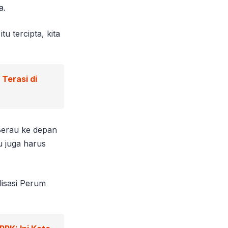
a.
u tercipta, kita
Terasi di
Berau ke depan
u juga harus
lisasi Perum