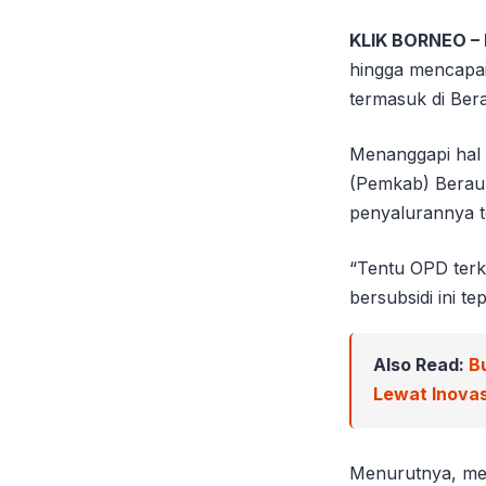
KLIK BORNEO –
hingga mencapai 
termasuk di Ber
Menanggapi hal 
(Pemkab) Berau 
penyalurannya t
“Tentu OPD terk
bersubsidi ini t
Also Read:
B
Lewat Inova
Menurutnya, men