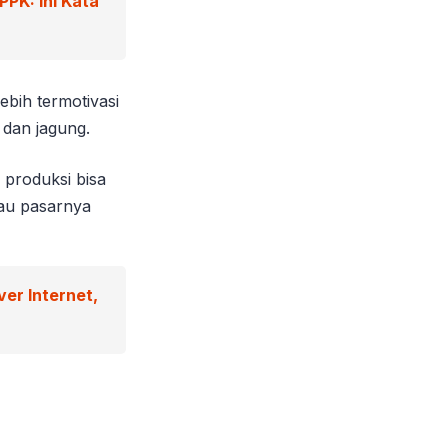
PK: Ini Kata
ebih termotivasi
 dan jagung.
 produksi bisa
au pasarnya
er Internet,