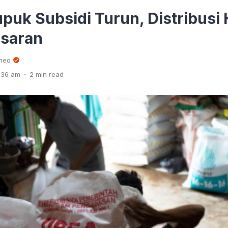
puk Subsidi Turun, Distribusi
asaran
rneo
.
1:36 am
2 min read