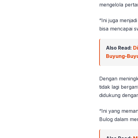
mengelola perta
“Ini juga menjad
bisa mencapai s
Also Read:
D
Buyung-Buy
Dengan meningka
tidak lagi berga
didukung dengan
“Ini yang meman
Bulog dalam meny