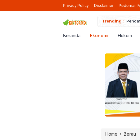
Privacy Policy
Disclaimer
Pedoman M
iap Beroperasi Lagi di Berau
Trending :
Pendaf
Beranda
Ekonomi
Hukum
›
Home
Berau