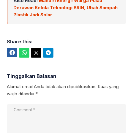
Also Read:
Mandiri Energi: Warga Pulau
Derawan Kelola Teknologi BRIN, Ubah Sampah
Plastik Jadi Solar
Share this:
Facebook
WhatsApp
Twitter
Telegram
Tinggalkan Balasan
Alamat email Anda tidak akan dipublikasikan.
Ruas yang
wajib ditandai
*