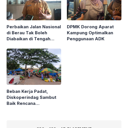
Perbaikan Jalan Nasional
DPMK Dorong Aparat
di Berau Tak Boleh
Kampung Optimalkan
Diabaikan di Tengah
Penggunaan ADK
Semarak Kereta
Kalimantan
Beban Kerja Padat,
Diskoperindag Sambut
Baik Rencana
Pengelolaan PSAD oleh
Perusda Bhakti Praja