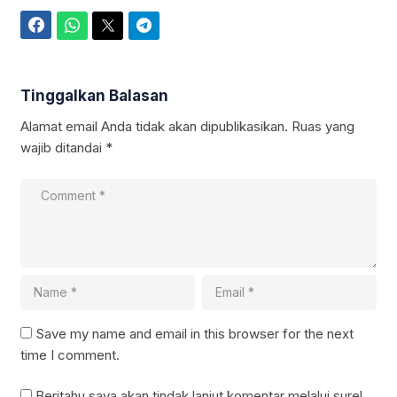
Facebook
WhatsApp
Twitter
Telegram
Tinggalkan Balasan
Alamat email Anda tidak akan dipublikasikan.
Ruas yang
wajib ditandai
*
Save my name and email in this browser for the next
time I comment.
Beritahu saya akan tindak lanjut komentar melalui surel.