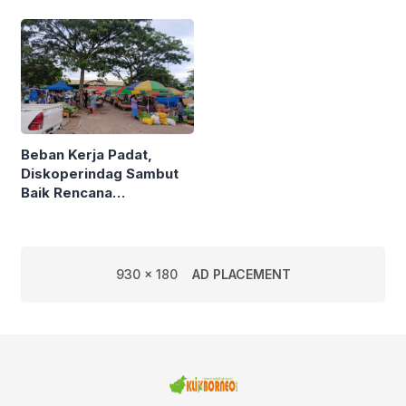
Semarak Kereta
Kalimantan
Beban Kerja Padat,
Diskoperindag Sambut
Baik Rencana
Pengelolaan PSAD oleh
Perusda Bhakti Praja
930 x 180
AD PLACEMENT