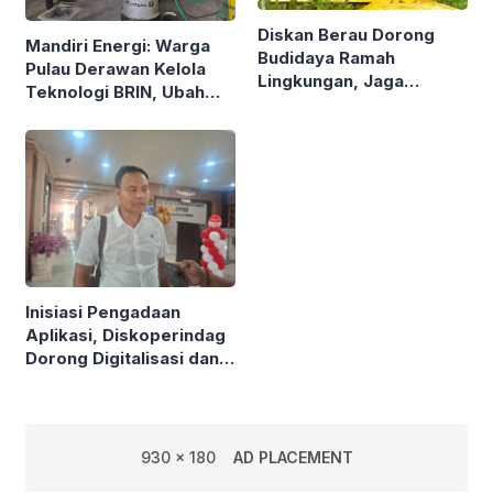
Diskan Berau Dorong
Mandiri Energi: Warga
Budidaya Ramah
Pulau Derawan Kelola
Lingkungan, Jaga
Teknologi BRIN, Ubah
Mangrove di Kawasan
Sampah Plastik Jadi
Pesisir
Solar
Inisiasi Pengadaan
Aplikasi, Diskoperindag
Dorong Digitalisasi dan
Atasi Masalah Mendasar
UMKM
930 x 180
AD PLACEMENT