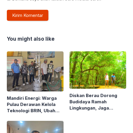
You might also like
Diskan Berau Dorong
Mandiri Energi: Warga
Budidaya Ramah
Pulau Derawan Kelola
Lingkungan, Jaga
Teknologi BRIN, Ubah
Mangrove di Kawasan
Sampah Plastik Jadi
Pesisir
Solar